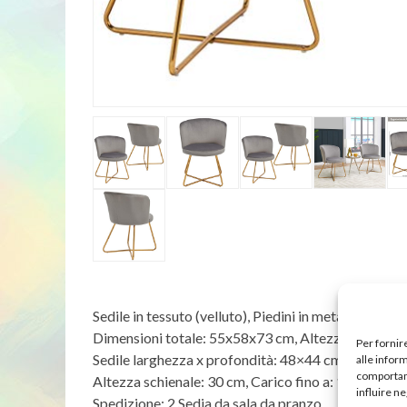
Sedile in tessuto (velluto), Piedini in metallo, Imbot
Dimensioni totale: 55x58x73 cm, Altezza del sedil
Per fornir
Sedile larghezza x profondità: 48×44 cm
alle infor
comportame
Altezza schienale: 30 cm, Carico fino a: 120 kg
influire n
Spedizione: 2 Sedia da sala da pranzo