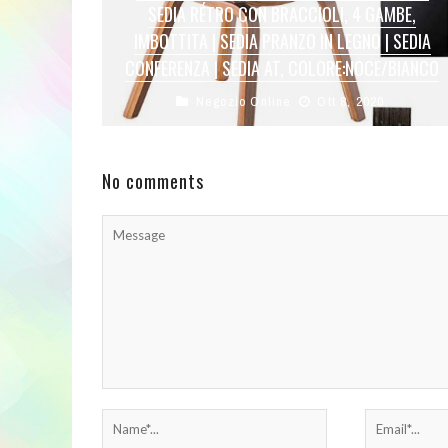
SEDIA RÉTRO CON BRACCIOLI, 4 GAMBE,
IMBOTTITA | SEDIA PRANZO IN LEGNO | SEDIA
CONFERENZA | SEDIA AT, COLORE:NOCE/BIANCO
Negozio Online
Ott 8, 2020
STILE RÉTRO – sedia visitatore Kingston dal
design raffinato e dal retrogusto rétro. Le forme
della sedia conferenza uniscono stile ...
No comments