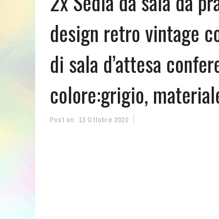
2x Sedia da sala da pr
design retro vintage co
di sala d’attesa conf
colore:grigio, material
Post on:
13 Ottobre 2020