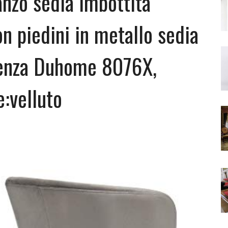
anzo sedia imbottita
n piedini in metallo sedia
erenza Duhome 8076X,
e:velluto