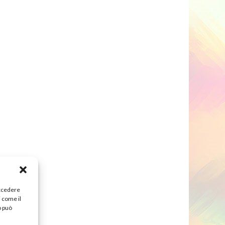
accedere
i come il
o può