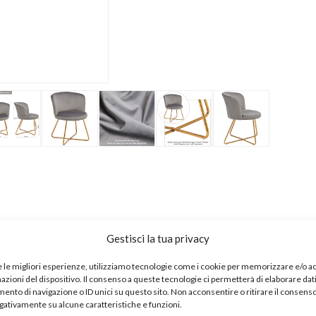
Gestisci la tua privacy
titura spessa
e: 45 cm
e le migliori esperienze, utilizziamo tecnologie come i cookie per memorizzare e/o 
mazioni del dispositivo. Il consenso a queste tecnologie ci permetterà di elaborare dat
nto di navigazione o ID unici su questo sito. Non acconsentire o ritirare il consens
egativamente su alcune caratteristiche e funzioni.