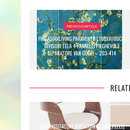
PREVIOUS ARTICLE
FINE ASIANLIVING PARAVENTO L160XH180CM
DIVISORI TELA 4 PANNELLI PIEGHEVOLE
SEPARATORE VAN GOGH – 203-414
RELAT
SEDIA VISITATORE KINGSTON IN SIMILPELLE|