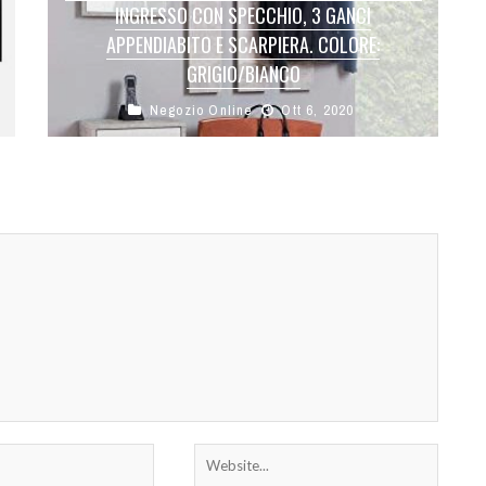
INGRESSO CON SPECCHIO, 3 GANCI
APPENDIABITO E SCARPIERA. COLORE:
GRIGIO/BIANCO
Negozio Online
Ott 6, 2020
Design elegante e modernouardaroba con 1
specchio, 3 ganci in metallo, 1 cassetto, 2
scarpiera , 1 vano apertoateriale: Laminato, ...