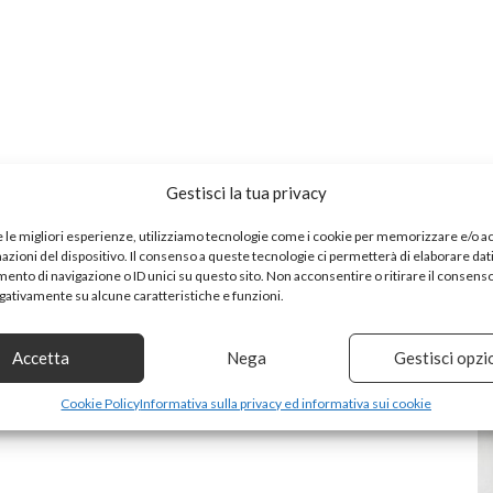
Gestisci la tua privacy
e le migliori esperienze, utilizziamo tecnologie come i cookie per memorizzare e/o 
mazioni del dispositivo. Il consenso a queste tecnologie ci permetterà di elaborare dat
nto di navigazione o ID unici su questo sito. Non acconsentire o ritirare il consens
egativamente su alcune caratteristiche e funzioni.
Accetta
Nega
Gestisci opzi
Cookie Policy
Informativa sulla privacy ed informativa sui cookie