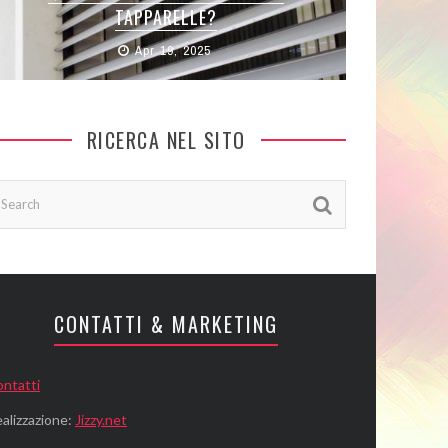
MOBILI ANTICHI E NON FARSI FREGARE
STILE DESIDERATO
APPARECCHIA
TAPPARELLE?
SCEGLIERE
Mar 31, 2025
Nov 23, 2024
Feb 24, 2024
Apr 19, 2025
Giu 5, 2024
RICERCA NEL SITO
CONTATTI & MARKETING
ntatti
alizzazione:
Jizzy.net