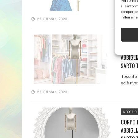
Per fornir
Ideale pe
alle infor
vostri pro
comportame
influire n
27 Ottobre 2023
NEGOZIO 
FORMA D
ABBIGLI
SARTO T
Tessuto in
ed è rives
27 Ottobre 2023
NEGOZIO 
CORPO D
ABBIGLI