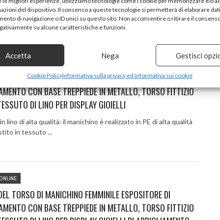
e le migliori esperienze, utilizziamo tecnologie come i cookie per memorizzare e/o 
r la visualizzazione: è possibile utilizzare il manichino per esporre i
mazioni del dispositivo. Il consenso a queste tecnologie ci permetterà di elaborare dat
dotti in vetrina, su un piano di ...
nto di navigazione o ID unici su questo sito. Non acconsentire o ritirare il consens
egativamente su alcune caratteristiche e funzioni.
Accetta
Nega
Gestisci opzi
ONLINE
EL VESTITO DEL CORPO DEL MANICHINO FEMMINILE DISPLAY
Cookie Policy
Informativa sulla privacy ed informativa sui cookie
AMENTO CON BASE TREPPIEDE IN METALLO, TORSO FITTIZIO
ESSUTO DI LINO PER DISPLAY GIOIELLI
 lino di alta qualità: il manichino è realizzato in PE di alta qualità
tito in tessuto ...
ONLINE
EL TORSO DI MANICHINO FEMMINILE ESPOSITORE DI
AMENTO CON BASE TREPPIEDE IN METALLO, TORSO FITTIZIO