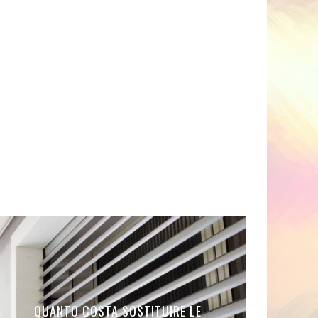
LE REGOLE FONDAMENTALI PER ACQUISTARE
OGGETTI DI DESIGN PER RICREARE IL TUO
TAVOLA IN STILE ORIENTALE, COME SI
CAMERA DA LETTO, QUALI COMODINI
QUANTO COSTA SOSTITUIRE LE