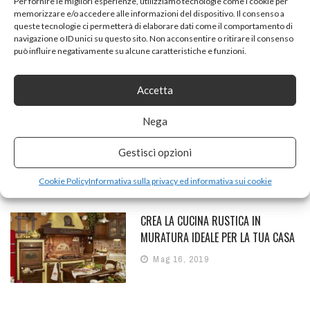
Per fornire le migliori esperienze, utilizziamo tecnologie come i cookie per
memorizzare e/o accedere alle informazioni del dispositivo. Il consenso a
LAVELLO IN FRAGRANITE O IN
queste tecnologie ci permetterà di elaborare dati come il comportamento di
ACCIAIO, MATERIALI A CONFRONTO
navigazione o ID unici su questo sito. Non acconsentire o ritirare il consenso
può influire negativamente su alcune caratteristiche e funzioni.
Nov 1, 2015
Accetta
CUCINA MODERNA O
Nega
CONTEMPORANEA: UN’IMPORTANTE
Gestisci opzioni
DIFFERENZA DI STILE
Giu 13, 2019
Cookie Policy
Informativa sulla privacy ed informativa sui cookie
CREA LA CUCINA RUSTICA IN
MURATURA IDEALE PER LA TUA CASA
Mag 16, 2019