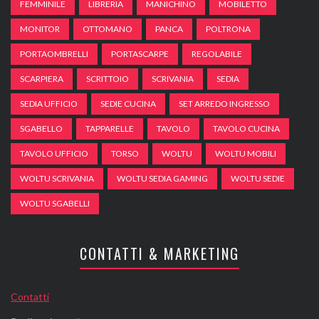
FEMMINILE
LIBRERIA
MANICHINO
MOBILETTO
MONITOR
OTTOMANO
PANCA
POLTRONA
PORTAOMBRELLI
PORTASCARPE
REGOLABILE
SCARPIERA
SCRITTOIO
SCRIVANIA
SEDIA
SEDIA UFFICIO
SEDIE CUCINA
SET ARREDO INGRESSO
SGABELLO
TAPPARELLE
TAVOLO
TAVOLO CUCINA
TAVOLO UFFICIO
TORSO
WOLTU
WOLTU MOBILI
WOLTU SCRIVANIA
WOLTU SEDIA GAMING
WOLTU SEDIE
WOLTU SGABELLI
CONTATTI & MARKETING
Contatti