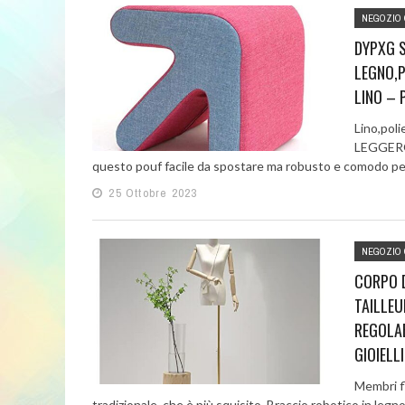
NEGOZIO 
DYPXG 
LEGNO,P
LINO – 
Lino,poli
LEGGERO:
questo pouf facile da spostare ma robusto e comodo per 
25 Ottobre 2023
NEGOZIO 
CORPO D
TAILLEU
REGOLAB
GIOIELLI
Membri fl
tradizionale, che è più squisito. Braccio robotico in legno 