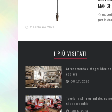
MANICHI
☆ materia
per la du
2 Febbraio 2021
I PIÙ VISITATI
Arredamento vintage: idee da
copiare
Ott 17, 2016
Tavola in stile orientale, come
si apparecchia
Giu 5, 2024