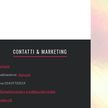
CONTATTI & MARKETING
ntatti
alizzazione:
Jizzy.net
.Iva 01419730559
formativa privacy e politica dei cookie
ookie UE