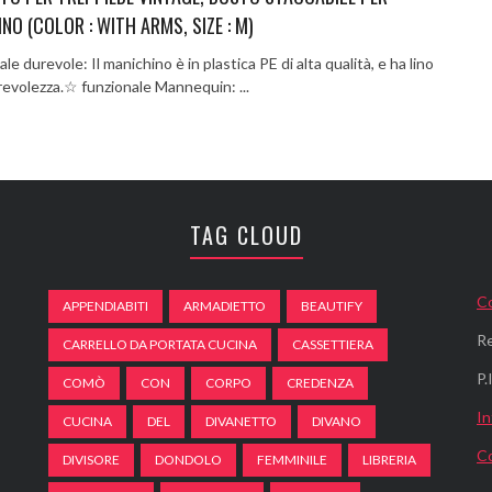
NO (COLOR : WITH ARMS, SIZE : M)
le durevole: Il manichino è in plastica PE di alta qualità, e ha lino
revolezza.☆ funzionale Mannequin: ...
TAG CLOUD
Co
APPENDIABITI
ARMADIETTO
BEAUTIFY
Re
CARRELLO DA PORTATA CUCINA
CASSETTIERA
P
COMÒ
CON
CORPO
CREDENZA
In
CUCINA
DEL
DIVANETTO
DIVANO
C
DIVISORE
DONDOLO
FEMMINILE
LIBRERIA