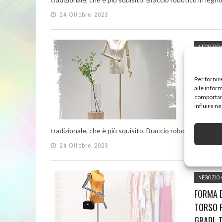
24 Ottobre 2023
NEGOZIO 
CORPO D
SARTO C
Per fornir
REGOLAB
alle infor
comportame
ESPOSIT
influire n
Membri fl
tradizionale, che è più squisito. Braccio robotico in legno 
24 Ottobre 2023
NEGOZIO 
FORMA D
TORSO F
GRADI, 