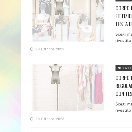
CORPO D
FITTIZI
TESTA D
Scegli mat
rivestito 
28 Ottobre 2023
NEGOZIO 
CORPO D
REGOLAB
CON TES
Scegli mat
rivestito 
28 Ottobre 2023