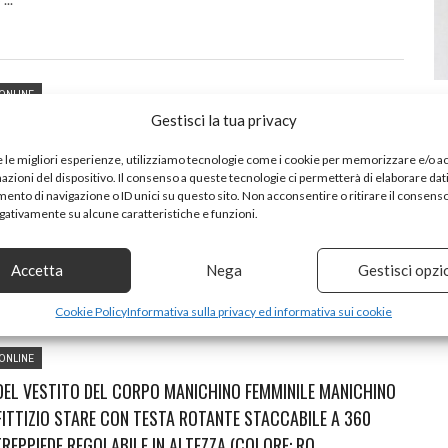
ONLINE
Gestisci la tua privacy
EL TORSO DEL MANICHINO FEMMINILE, TORSO FITTIZIO DI
ON TESTA STACCABILE E MANI IN LEGNO, ALTEZZA
e le migliori esperienze, utilizziamo tecnologie come i cookie per memorizzare e/o 
ILE DA 47 A 75 POLLICI, TORSO DA CUCITO PER
mazioni del dispositivo. Il consenso a queste tecnologie ci permetterà di elaborare dat
nto di navigazione o ID unici su questo sito. Non acconsentire o ritirare il consens
ORE A B
egativamente su alcune caratteristiche e funzioni.
essibili: Il nostro supporto per manichino è diverso dal manichino
...
Accetta
Nega
Gestisci opzi
Cookie Policy
Informativa sulla privacy ed informativa sui cookie
ONLINE
EL VESTITO DEL CORPO MANICHINO FEMMINILE MANICHINO
ITTIZIO STARE CON TESTA ROTANTE STACCABILE A 360
TREPPIEDE REGOLABILE IN ALTEZZA (COLORE: RO