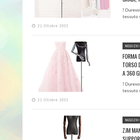
? Durevol
tessuto si
21 Ottobre 2023
NEGOZIO 
FORMA D
TORSO D
A 360 G
? Durevol
tessuto si
21 Ottobre 2023
NEGOZIO 
ZJM MAN
SUPPORT