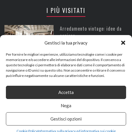
I PIÙ VISITATI
Arredamento vintage: idee da
copiare
Gestisci la tua privacy
Ott 17, 2016
Per fornire le migliori esperienze, utilizziamo tecnologie come i cookie per
memorizzare e/o accedere alle informazioni del dispositivo. Il consenso a
queste tecnologie ci permetterà di elaborare dati come il comportamento di
Tavola in stile orientale, come
navigazione o ID unici su questo sito. Non acconsentire o ritirare il consenso
può influire negativamente su alcune caratteristiche e funzioni.
si apparecchia
Giu 5, 2024
Accetta
Nega
HTZ Portabottiglie da Vino |
Portabottiglie da Parete
Gestisci opzioni
Portabottiglie in Metallo |
Cookie Policy
Informativa sulla privacy ed informativa sui cookie