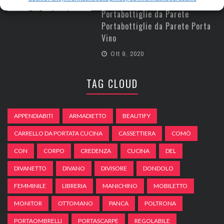
Portabottiglie da Parete
Portabottiglie da Parete
Portabottiglie da Parete Porta
Vino
Ott 9, 2020
TAG CLOUD
APPENDIABITI
ARMADIETTO
BEAUTIFY
CARRELLO DA PORTATA CUCINA
CASSETTIERA
COMÒ
CON
CORPO
CREDENZA
CUCINA
DEL
DIVANETTO
DIVANO
DIVISORE
DONDOLO
FEMMINILE
LIBRERIA
MANICHINO
MOBILETTO
MONITOR
OTTOMANO
PANCA
POLTRONA
PORTAOMBRELLI
PORTASCARPE
REGOLABILE