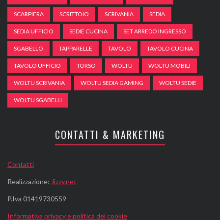
SCARPIERA
SCRITTOIO
SCRIVANIA
SEDIA
SEDIA UFFICIO
SEDIE CUCINA
SET ARREDO INGRESSO
SGABELLO
TAPPARELLE
TAVOLO
TAVOLO CUCINA
TAVOLO UFFICIO
TORSO
WOLTU
WOLTU MOBILI
WOLTU SCRIVANIA
WOLTU SEDIA GAMING
WOLTU SEDIE
WOLTU SGABELLI
CONTATTI & MARKETING
Contatti
Realizzazione:
Jizzy.net
P.Iva 01419730559
Informativa privacy e politica dei cookie