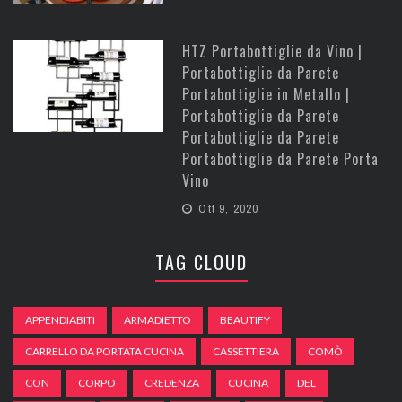
HTZ Portabottiglie da Vino |
Portabottiglie da Parete
Portabottiglie in Metallo |
Portabottiglie da Parete
Portabottiglie da Parete
Portabottiglie da Parete Porta
Vino
Ott 9, 2020
TAG CLOUD
APPENDIABITI
ARMADIETTO
BEAUTIFY
CARRELLO DA PORTATA CUCINA
CASSETTIERA
COMÒ
CON
CORPO
CREDENZA
CUCINA
DEL