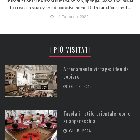
Introductions:The stool is made of iron, sponge, wood and velvet
to create a sturdy and decorative home. Both functional and ...
14 Febbraio 2023
I PIÙ VISITATI
Arredamento vintage: idee da
copiare
Ott 17, 2016
Tavola in stile orientale, come
si apparecchia
Giu 5, 2024