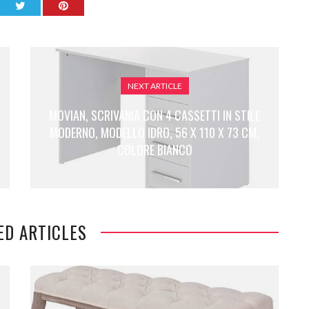
NEXT ARTICLE
MOVIAN, SCRIVANIA CON 4 CASSETTI IN STILE
MODERNO, MODELLO IDRO, 56 X 110 X 73 CM,
COLORE BIANCO
ED ARTICLES