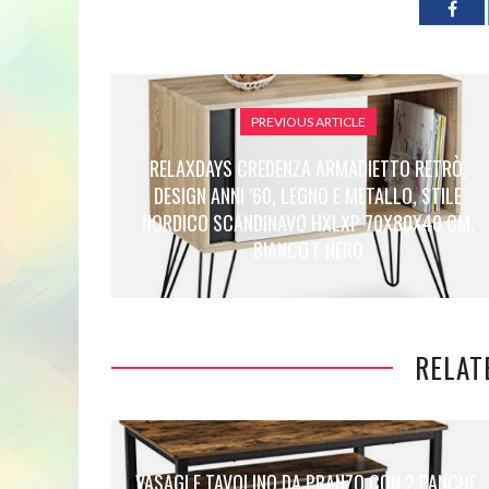
PREVIOUS ARTICLE
RELAXDAYS CREDENZA ARMADIETTO RETRÒ,
DESIGN ANNI ’60, LEGNO E METALLO, STILE
NORDICO SCANDINAVO HXLXP 70X80X40 CM,
BIANCO E NERO
RELAT
VASAGLE TAVOLINO DA PRANZO CON 2 PANCHE,