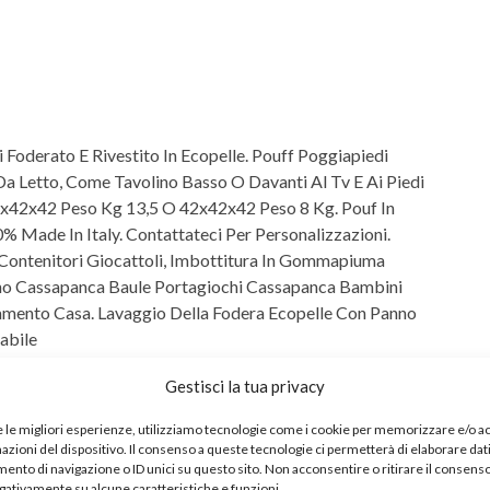
 Foderato E Rivestito In Ecopelle. Pouff Poggiapiedi
a Letto, Come Tavolino Basso O Davanti Al Tv E Ai Piedi
84x42x42 Peso Kg 13,5 O 42x42x42 Peso 8 Kg. Pouf In
% Made In Italy. Contattateci Per Personalizzazioni.
 Contenitori Giocattoli, Imbottitura In Gommapiuma
no Cassapanca Baule Portagiochi Cassapanca Bambini
amento Casa. Lavaggio Della Fodera Ecopelle Con Panno
abile
ntenitore Arredo Casa Mobile Ingresso Moderno. Puff
Gestisci la tua privacy
ia Palette Colori: Puff Rosso Puff Bianco. Puffo
 Poggiapiedi Divano Cesta Portagiochi. Pouf Design, Pouf
e le migliori esperienze, utilizziamo tecnologie come i cookie per memorizzare e/o 
e Ingresso Design
mazioni del dispositivo. Il consenso a queste tecnologie ci permetterà di elaborare dat
bile Per Info E Chiarimenti. La Nostra Vera Garanzia Sono I
nto di navigazione o ID unici su questo sito. Non acconsentire o ritirare il consens
egativamente su alcune caratteristiche e funzioni.