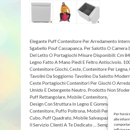
Elegante Puff Contenitore Per Arredamento Interni
Sgabello Pouf Cassapanca. Per Salotto O Camera D
Del Letto O Portagiochi Misure Disponibili: Cm 
Legno Fatto A Mano Piedi E Feltro Antiscivolo. 100
Contenitore Giochi, Ceste, Contenitore Per Legna,
Tavolini Da Soggiorno Tavolino Da Salotto Moder
Ceste Portagiochi Contenitori Per Giochi O Arred
Umido E Detergente Neutro. Prodotto Non Sfoder
Puff Rettangolare, Mobile Contenitore, Panca Co
Design Con Struttura In Legno E Gomma Piuma. Amp
Contenitore, Puffo Poltrona, Mobili Per Ingresso,
Per fornir
Cubo, Puff Quadrato, Mobile Salvaspazio O Mobil
alle infor
Il Servizio Clienti A Te Dedicato … Sempre Disponi
comportame
influire n