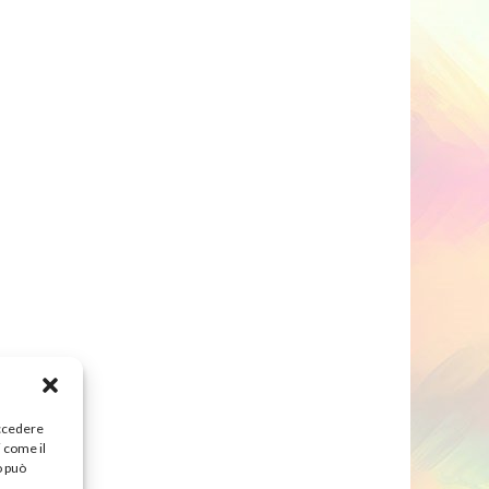
accedere
i come il
o può