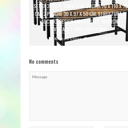
SET DI 3 PEZZI, TAVOLO DA CUCINA 70 X 110 X 75
CM, 2 PANCHE 30 X 97 X 50 CM, STRUTTURA IN
ACCIAIO, DESIGN INDUSTRIALE, MARRONE
VINTAGE E NERO KDT070B01
Negozio Online
Feb 21, 2023
[Set da pranzo per 4] Questo set da pranzo
comprende un tavolo da 70 x 110 cm e 2 panche,
...
No comments