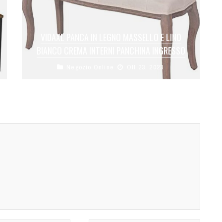
VIDAXL PANCA IN LEGNO MASSELLO E LINO
BIANCO CREMA INTERNI PANCHINA INGRESSO
Negozio Online
Ott 23, 2023
Colore: Bianco crema; Materiale: Rivestimento
in lino + telaio in legno massello; Dimensioni:
110 x 38 x 48 cm (L ...