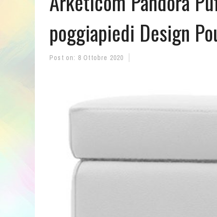
Arketicom Pandora Puf
poggiapiedi Design Po
Post on:
8 Ottobre 2020