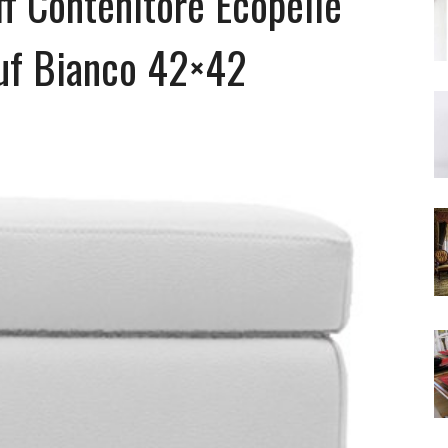
f Contenitore Ecopelle
uf Bianco 42×42