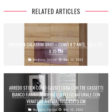
RELATED ARTICLES
MIRJAN24 CALABRINI BR01 – COMÒ A 2 ANTE, 100 X 107
X 35 CM
Negozio Online
Nov 22, 2023
ARREDO STOCK COMÒ CASSETTIERA CON TRE CASSETTI
BIANCO FIAMMATO RIFINITO EFFETTO NATURALE CON
VENATURE A VISTA, 105X45X75 CM
Negozio Online
Mar 22, 2023