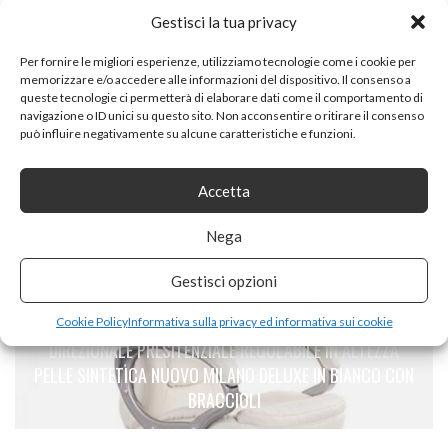
Gestisci la tua privacy
Per fornire le migliori esperienze, utilizziamo tecnologie come i cookie per
memorizzare e/o accedere alle informazioni del dispositivo. Il consenso a
PREVIOUS ARTICLE
queste tecnologie ci permetterà di elaborare dati come il comportamento di
navigazione o ID unici su questo sito. Non acconsentire o ritirare il consenso
REBECCA MOBILI CREDENZA MOBILE CUCINA 4 CASSETTI
può influire negativamente su alcune caratteristiche e funzioni.
2 ANTE LEGNO PAULOWNIA BIANCO BEIGE GRIGIO SHABBY
CUCINA SALA – 81 X 58 X 30 CM (H X L X P) – ART.
Accetta
RE4479
Nega
Gestisci opzioni
NEXT ARTICLE
MY SIT SEDIA DA UFFICIO POLTRONA GIREVOLE
Cookie Policy
Informativa sulla privacy ed informativa sui cookie
DIREZIONALE PRESITENZIALE REGOLABILE IN ALTEZZA
PELLE SINTETICA NUOVO MILANO DELUXE IN BIANCO CON
BRACCIOLI