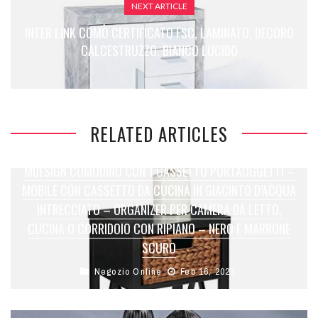
NEXT ARTICLE
INTER LINK COMÒ CERTIFICATO FSC, LAMINATO, DECORO
CALCESTRUZZO, BIANCO LUCIDO
RELATED ARTICLES
MDESIGN COMODINO CON 1 CASSETTO PORTAOGGETTI –
MOBILE CON CASSETTO DA CUCINA IN GIACINTO D’ACQUA
INTRECCIATO – ORGANIZER PER CAMERA DA LETTO,
CUCINA O CORRIDOIO CON RIPIANO – NERO E MARRONE
SCURO
Negozio Online
Feb 16, 2023