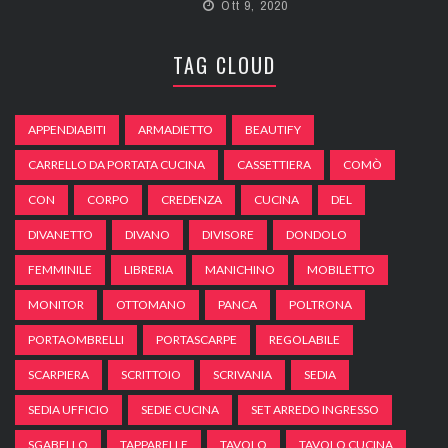
Ott 9, 2020
TAG CLOUD
APPENDIABITI
ARMADIETTO
BEAUTIFY
CARRELLO DA PORTATA CUCINA
CASSETTIERA
COMÒ
CON
CORPO
CREDENZA
CUCINA
DEL
DIVANETTO
DIVANO
DIVISORE
DONDOLO
FEMMINILE
LIBRERIA
MANICHINO
MOBILETTO
MONITOR
OTTOMANO
PANCA
POLTRONA
PORTAOMBRELLI
PORTASCARPE
REGOLABILE
SCARPIERA
SCRITTOIO
SCRIVANIA
SEDIA
SEDIA UFFICIO
SEDIE CUCINA
SET ARREDO INGRESSO
SGABELLO
TAPPARELLE
TAVOLO
TAVOLO CUCINA