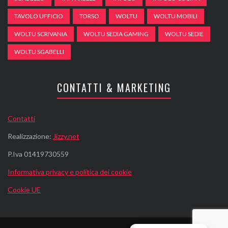
TAVOLO UFFICIO
TORSO
WOLTU
WOLTU MOBILI
WOLTU SCRIVANIA
WOLTU SEDIA GAMING
WOLTU SEDIE
WOLTU SGABELLI
CONTATTI & MARKETING
Contatti
Realizzazione:
Jizzy.net
P.Iva 01419730559
Informativa privacy e politica dei cookie
Cookie UE