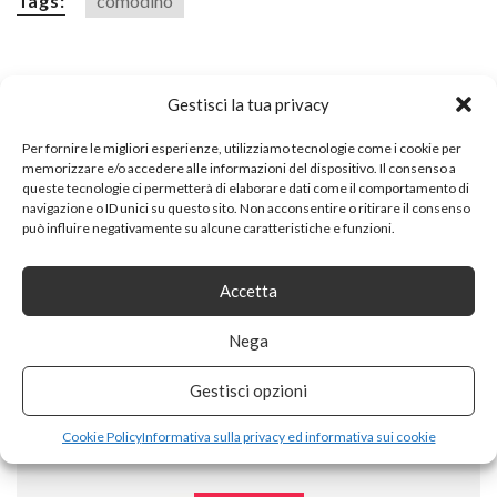
Tags:
comodino
SHARE ON
Gestisci la tua privacy
Per fornire le migliori esperienze, utilizziamo tecnologie come i cookie per
memorizzare e/o accedere alle informazioni del dispositivo. Il consenso a
queste tecnologie ci permetterà di elaborare dati come il comportamento di
navigazione o ID unici su questo sito. Non acconsentire o ritirare il consenso
può influire negativamente su alcune caratteristiche e funzioni.
PREVIOUS ARTICLE
Accetta
ROYAL CATERING CARRELLO PORTAVIVANDE CARRELLO DI
SERVIZIO CARRELLO CUCINA RCSW-3R (3 PIANI, PORTATA
Nega
150 KG, DISTANZA RIPIANI 28 CM, ACCIAIO INOX)
Gestisci opzioni
Cookie Policy
Informativa sulla privacy ed informativa sui cookie