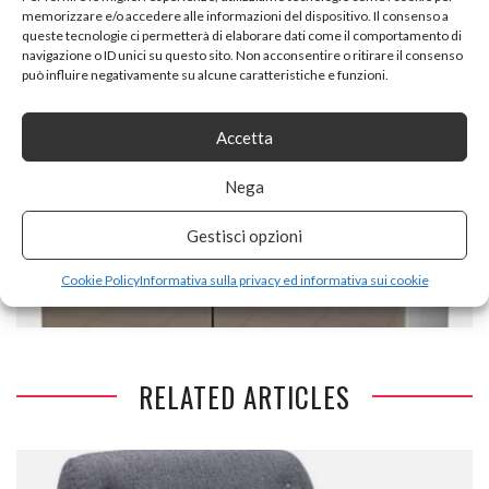
memorizzare e/o accedere alle informazioni del dispositivo. Il consenso a
BRACCIOLI SOLLEVABILE, SCHIENALE ALTO, DI ALTEZZA
queste tecnologie ci permetterà di elaborare dati come il comportamento di
REGOLABILE 119-129 CM, PORTATA MASSIMA: 150 KG,
navigazione o ID unici su questo sito. Non acconsentire o ritirare il consenso
DESIGN ERGONOMICA, NERO,OBG62B
può influire negativamente su alcune caratteristiche e funzioni.
Accetta
Nega
NEXT ARTICLE
Gestisci opzioni
BERLENUS ARMADIETTO DA CUCINA CON 2 ANTE, ALTRO,
TORTORA BRILLANTE, 80 X 52 X 83 CM
Cookie Policy
Informativa sulla privacy ed informativa sui cookie
RELATED ARTICLES