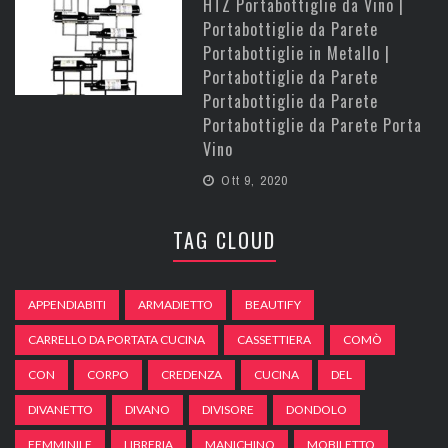
HTZ Portabottiglie da Vino |
Portabottiglie da Parete
Portabottiglie in Metallo |
Portabottiglie da Parete
Portabottiglie da Parete
Portabottiglie da Parete Porta
Vino
Ott 9, 2020
TAG CLOUD
APPENDIABITI
ARMADIETTO
BEAUTIFY
CARRELLO DA PORTATA CUCINA
CASSETTIERA
COMÒ
CON
CORPO
CREDENZA
CUCINA
DEL
DIVANETTO
DIVANO
DIVISORE
DONDOLO
FEMMINILE
LIBRERIA
MANICHINO
MOBILETTO