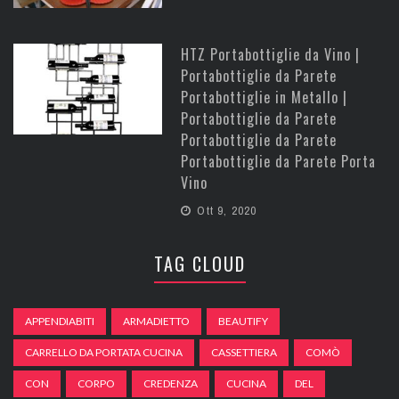
HTZ Portabottiglie da Vino |
Portabottiglie da Parete
Portabottiglie in Metallo |
Portabottiglie da Parete
Portabottiglie da Parete
Portabottiglie da Parete Porta
Vino
Ott 9, 2020
TAG CLOUD
APPENDIABITI
ARMADIETTO
BEAUTIFY
CARRELLO DA PORTATA CUCINA
CASSETTIERA
COMÒ
CON
CORPO
CREDENZA
CUCINA
DEL