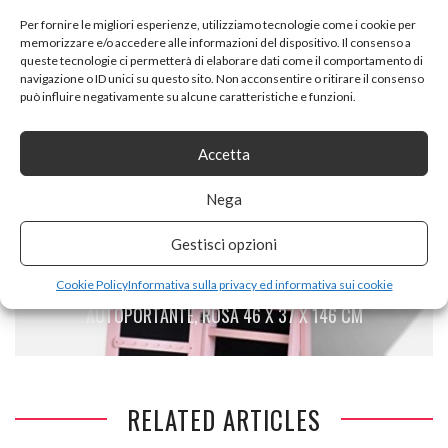
PREVIOUS ARTICLE
Per fornire le migliori esperienze, utilizziamo tecnologie come i cookie per
memorizzare e/o accedere alle informazioni del dispositivo. Il consenso a
LNDDP PORTAOMBRELLI GRANDE IN METALLO NERO –
queste tecnologie ci permetterà di elaborare dati come il comportamento di
CONSERVAZIONE PER OMBRELLI E BASTONI DA
navigazione o ID unici su questo sito. Non acconsentire o ritirare il consenso
PASSEGGIO, DECORAZIONI PER INTERNI (COLORE: NERO,
può influire negativamente su alcune caratteristiche e funzioni.
DIMENSIONI: L60CM נW20CM נH60CM)
Accetta
Nega
NEXT ARTICLE
Gestisci opzioni
TIDYARD ARMADIO SPECCHIERA ORGANIZZATORE CON
LUCE A LED E ANTA CON SPECCHIO, PORTAGIOIE
Cookie Policy
Informativa sulla privacy ed informativa sui cookie
AUTOPORTANTE, ROSA 46 X 37 X 146 CM
RELATED ARTICLES