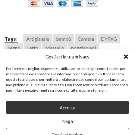
Tags:
Artigianale
bambù
Camera
DYPXG
Legno
Letto
Massello
poggiapiedi
Gestisci la tua privacy
poggiapiediSgabello
Pouf
Rotondo
soggiorno
Per fornire le migliori esperienze, utilizziamo tecnologie come i cookie per
memorizzare e/o accedere alle informazioni del dispositivo. Il consenso a
SHARE ON
queste tecnologie ci permetterà di elaborare dati come il comportamento di
navigazione o ID unici su questo sito. Non acconsentire o ritirare il consenso
può influire negativamente su alcune caratteristiche e funzioni.
Accetta
Nega
PREVIOUS ARTICLE
Gestisci opzioni