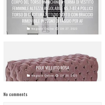
CORPO DEL TORSO MANICHINO A FORMA DI VESTITO
FEMMINILE ALTEZZA REGOLABILE 65,7-87,4 POLLICI
TORSO DI CUCITURA FITTIZIO SARTO CON BRACCIO
RIMOVIBILE IN LEGNO DI FAGGIO PER AF
Negozio Online
Ott 27, 2023
POUF VELLUTO ROSA
Negozio Online
Ott 20, 2023
No comments