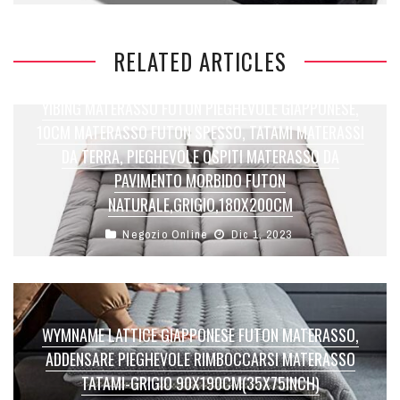
RELATED ARTICLES
YIBING MATERASSO FUTON PIEGHEVOLE GIAPPONESE,
10CM MATERASSO FUTON SPESSO, TATAMI MATERASSI
DA TERRA, PIEGHEVOLE OSPITI MATERASSO ​DA
PAVIMENTO MORBIDO FUTON
NATURALE,GRIGIO,180X200CM
Negozio Online
Dic 1, 2023
WYMNAME LATTICE GIAPPONESE FUTON MATERASSO,
ADDENSARE PIEGHEVOLE RIMBOCCARSI MATERASSO
TATAMI-GRIGIO 90X190CM(35X75INCH)