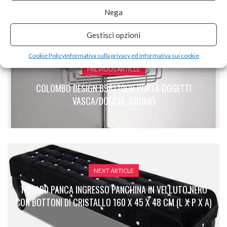
Nega
Gestisci opzioni
Cookie Policy
Informativa sulla privacy ed informativa sui cookie
PREVIOUS ARTICLE
COLOMBO DESIGN B96170CR PORTA OGGETTI
VASCA/DOCCIA, CROMO
NEXT ARTICLE
TIDYARD PANCA INGRESSO PANCHINA IN VELLUTO NERO
CON BOTTONI DI CRISTALLO 160 X 45 X 48 CM (L X P X A)