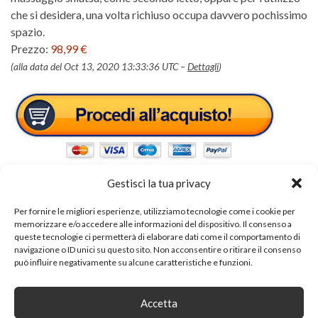
che si desidera, una volta richiuso occupa davvero pochissimo
spazio.
Prezzo:
98,99 €
(alla data del Oct 13, 2020 13:33:36 UTC –
Dettagli
)
Gestisci la tua privacy
Per fornire le migliori esperienze, utilizziamo tecnologie come i cookie per
memorizzare e/o accedere alle informazioni del dispositivo. Il consenso a
Tags:
futon
queste tecnologie ci permetterà di elaborare dati come il comportamento di
navigazione o ID unici su questo sito. Non acconsentire o ritirare il consenso
può influire negativamente su alcune caratteristiche e funzioni.
SHARE ON
Accetta