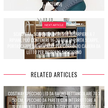
INCLUSO)
NEXT ARTICLE
SCARPIERA, SCARPIERA INGRESSO, SCARPIERA A 7
RIPIANI, PUÒ CONTENERE 16-30 PAIA DI PORTA SCARPE,
PORTASCARPE SALVASPAZIO, PER CORRIDOIO CAMERA DA
LETTO PER INGRESSO,SOGGIORNO
RELATED ARTICLES
COSTWAY SPECCHIO LED DA BAGNO RETTANGOLARE 70 X
50 CM, SPECCHIO DA PARETE CON INTERRUTTORE A
SFIORAMENTO, LUCE LED A 3 COLORI, SPECCHIO DA