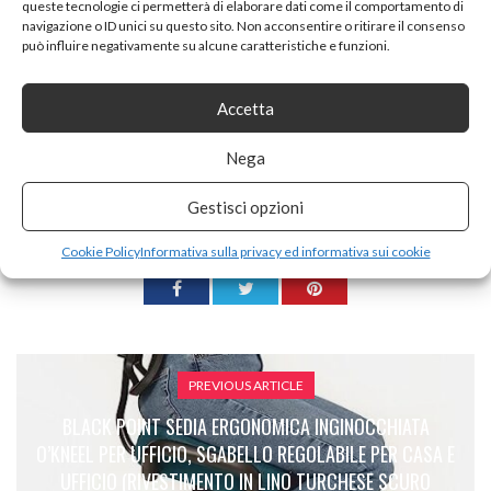
queste tecnologie ci permetterà di elaborare dati come il comportamento di
navigazione o ID unici su questo sito. Non acconsentire o ritirare il consenso
può influire negativamente su alcune caratteristiche e funzioni.
Accetta
Tags:
specchio bagno
Nega
Gestisci opzioni
SHARE ON
Cookie Policy
Informativa sulla privacy ed informativa sui cookie
PREVIOUS ARTICLE
BLACK POINT SEDIA ERGONOMICA INGINOCCHIATA
O’KNEEL PER UFFICIO, SGABELLO REGOLABILE PER CASA E
UFFICIO (RIVESTIMENTO IN LINO TURCHESE SCURO