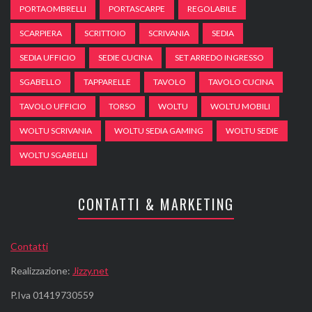
PORTAOMBRELLI
PORTASCARPE
REGOLABILE
SCARPIERA
SCRITTOIO
SCRIVANIA
SEDIA
SEDIA UFFICIO
SEDIE CUCINA
SET ARREDO INGRESSO
SGABELLO
TAPPARELLE
TAVOLO
TAVOLO CUCINA
TAVOLO UFFICIO
TORSO
WOLTU
WOLTU MOBILI
WOLTU SCRIVANIA
WOLTU SEDIA GAMING
WOLTU SEDIE
WOLTU SGABELLI
CONTATTI & MARKETING
Contatti
Realizzazione:
Jizzy.net
P.Iva 01419730559