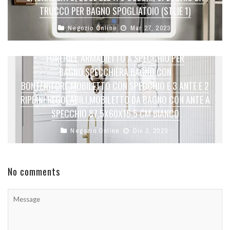
TRUCCO PER BAGNO SPOGLIATOIO (STLIE 1)
Negozio Online
Mar 27, 2023
FOREHILL ARMADIETTO A SPECCHIO PER
BAGNO,SPECCHIERA BAGNO CON
BONTENITORE,MOBILETTO CON SPECCHIO E 3 ANTE E 2
RIPIANI REGOLABILI,MOBILETTO DA BAGNO CON ANTE A
SPECCHIO 87,5X60X15,5 CM BIANCO
Negozio Online
Dic 2, 2023
No comments