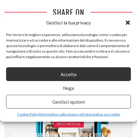
SHARE ON
Gestisci la tua privacy
Per fornire le migliori esperienze, utilizziamo tecnologie come i cookie per
memorizzare e/o accedere alle informazioni del dispositivo. Il consenso a
queste tecnologie ci permetterà di elaborare dati come il comportamento di
navigazione o ID unici su questo sito. Non acconsentire o ritirare il consenso
può influire negativamente su alcune caratteristiche e funzioni.
PREVIOUS ARTICLE
DANDIBO TAVOLO A PARETE TAVOLO BOTTE-VINO 0373
Accetta
ARMADIETTO SCAFFALE PORTA-VINO BOTTE IN LEGNO 73
Nega
CM TAVOLINO-CONSOLLE A PARETE
Gestisci opzioni
Cookie Policy
Informativa sulla privacy ed informativa sui cookie
NEXT ARTICLE
DESIGNA CARRELLO DI STOCCAGGIO A ROTAZIONE A 3