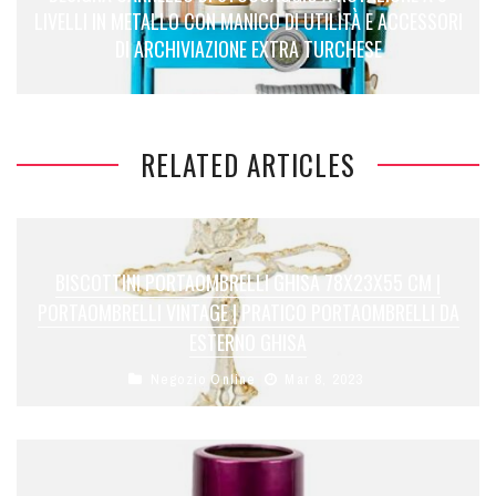
LIVELLI IN METALLO CON MANICO DI UTILITÀ E ACCESSORI
DI ARCHIVIAZIONE EXTRA TURCHESE
RELATED ARTICLES
BISCOTTINI PORTAOMBRELLI GHISA 78X23X55 CM |
PORTAOMBRELLI VINTAGE | PRATICO PORTAOMBRELLI DA
ESTERNO GHISA
Negozio Online
Mar 8, 2023