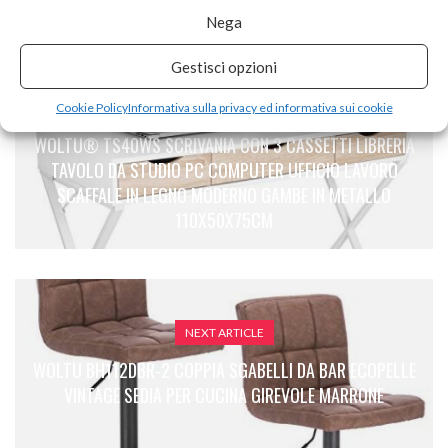
Nega
Gestisci opzioni
Cookie Policy
Informativa sulla privacy ed informativa sui cookie
PREVIOUS ARTICLE
WOLTU® TS40WS SCRIVANIA CON 3 CASSETTI LIBRERIA
TAVOLO DA STUDIO PC COMPUTER UFFICIO LAVORO
SCAFFALE IN LEGNO MODERNO GAMBE IN METALLO
110X50X75CM
NEXT ARTICLE
WOLTU BH112DBR-2 COPPIA SGABELLI DA BAR ECOPELLE
VINTAGE SEDIA PER CUCINA GIREVOLE MARRONE