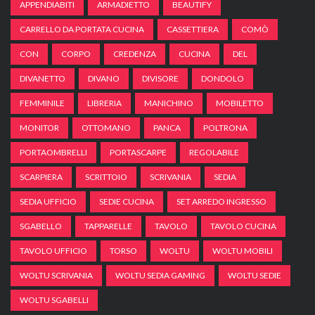
APPENDIABITI
ARMADIETTO
BEAUTIFY
CARRELLO DA PORTATA CUCINA
CASSETTIERA
COMÒ
CON
CORPO
CREDENZA
CUCINA
DEL
DIVANETTO
DIVANO
DIVISORE
DONDOLO
FEMMINILE
LIBRERIA
MANICHINO
MOBILETTO
MONITOR
OTTOMANO
PANCA
POLTRONA
PORTAOMBRELLI
PORTASCARPE
REGOLABILE
SCARPIERA
SCRITTOIO
SCRIVANIA
SEDIA
SEDIA UFFICIO
SEDIE CUCINA
SET ARREDO INGRESSO
SGABELLO
TAPPARELLE
TAVOLO
TAVOLO CUCINA
TAVOLO UFFICIO
TORSO
WOLTU
WOLTU MOBILI
WOLTU SCRIVANIA
WOLTU SEDIA GAMING
WOLTU SEDIE
WOLTU SGABELLI