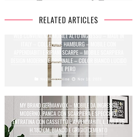
RELATED ARTICLES
WEB CONVENIENZA MOBILE ALTO INGRESSO – MADE IN
ITALY – COLLEZIONE HAMBURG – MOBILE CON
APPENDIABITI E RIPIANI SCARPE – MOBILE SCARPIERA
DESIGN MODERNO E ORIGINALE – COLOR BIANCO LUCIDO
E PERO
Negozio Online
Nov 10, 2023
MY BRAND GERMANVOX – MOBILE DA INGRESSO
MODERNO, PANCA CON SCARPIERA E SPECCHIO,
ENTRATINA CON CASSETTO E APPENDIABITI, L.100 P.25
H.180 CM, BIANCO E GRIGIO CEMENTO