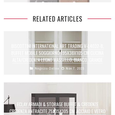
RELATED ARTICLES
BISCOTTINI INTERNATIONAL ART TRADING V-L4032-B,
BUFFET MOBILE SOGGIORNO 195X38X105 CM CUCINA
ALTA/CREDENZA LEGNO MASSELLO, BIANCO, GRANDE
Negozio Online
Nov 7, 2023
ECLAY ARMADI & STORAGE BUFFET & CREDENZE
CREDENZA ANTRACITE 75X35X105 CM ACCIAIO E VETRO