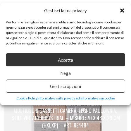
Gestisci la tua privacy
Per fornire le migliori esperienze, utilizziamo tecnologie come i cookie per
memorizzare e/o accedere alle informazioni del dispositivo. Il consenso a
queste tecnologie ci permetterà di elaborare dati come il comportamento di
navigazione o ID unici su questo sito. Non acconsentire o ritirare il consenso
PREVIOUS ARTICLE
può influire negativamente su alcune caratteristiche e funzioni.
IKEA KULLEN – SET DI CASSETTIERA PER CAMERA DA
LETTO, 5 CASSETTI, COLORE: BIANCO
Accetta
Nega
Gestisci opzioni
NEXT ARTICLE
Cookie Policy
Informativa sulla privacy ed informativa sui cookie
REBECCA MOBILI CASSETTIERA PER INGRESSO, MOBILE
MULTIUSO 8 CASSETTI CAMERA, LEGNO PAULOWNIA,
STILE VINTAGE INDUSTRIAL – MISURE: 70 X 48 X 29 CM
(HXLXP) – ART. RE4484