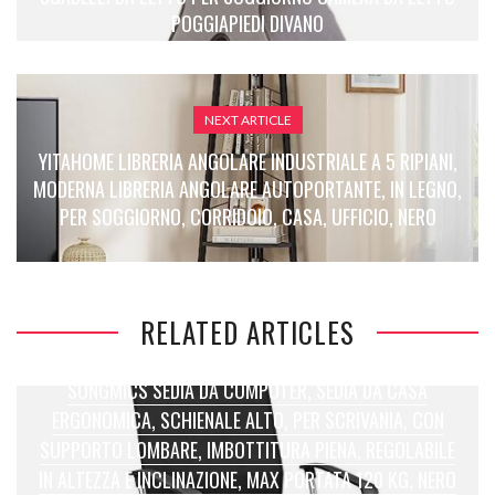
POGGIAPIEDI DIVANO
NEXT ARTICLE
YITAHOME LIBRERIA ANGOLARE INDUSTRIALE A 5 RIPIANI,
MODERNA LIBRERIA ANGOLARE AUTOPORTANTE, IN LEGNO,
PER SOGGIORNO, CORRIDOIO, CASA, UFFICIO, NERO
RELATED ARTICLES
SONGMICS SEDIA DA COMPUTER, SEDIA DA CASA
ERGONOMICA, SCHIENALE ALTO, PER SCRIVANIA, CON
SUPPORTO LOMBARE, IMBOTTITURA PIENA, REGOLABILE
IN ALTEZZA E INCLINAZIONE, MAX PORTATA 120 KG, NERO