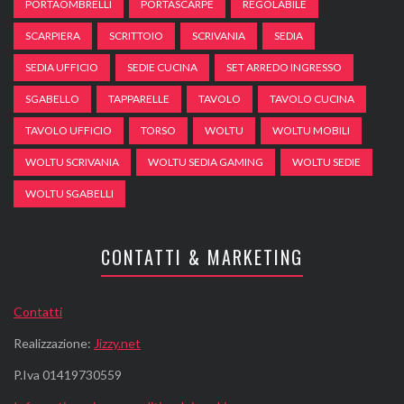
PORTAOMBRELLI
PORTASCARPE
REGOLABILE
SCARPIERA
SCRITTOIO
SCRIVANIA
SEDIA
SEDIA UFFICIO
SEDIE CUCINA
SET ARREDO INGRESSO
SGABELLO
TAPPARELLE
TAVOLO
TAVOLO CUCINA
TAVOLO UFFICIO
TORSO
WOLTU
WOLTU MOBILI
WOLTU SCRIVANIA
WOLTU SEDIA GAMING
WOLTU SEDIE
WOLTU SGABELLI
CONTATTI & MARKETING
Contatti
Realizzazione:
Jizzy.net
P.Iva 01419730559