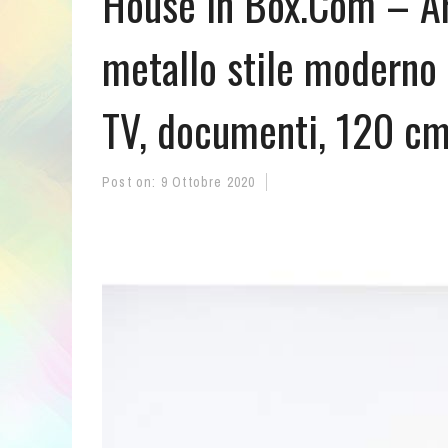
House in Box.Com – Ar
metallo stile moderno 
TV, documenti, 120 cm
Post on:
9 Ottobre 2020