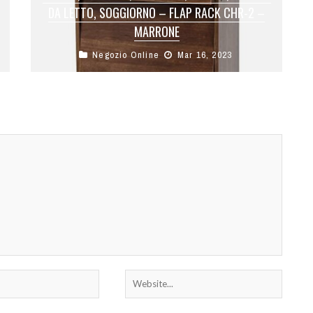
DA LETTO, SOGGIORNO – FLAP RACK CHR-2 –
MARRONE
Negozio Online
Mar 16, 2023
Mobili dallo stile pulito e moderno per
aggiungere immagazzinaggio in camera da letto,
soggiorno o ingresso.Composto da due nicchie
chiuse ...