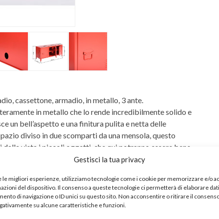
io, cassettone, armadio, in metallo, 3 ante.
teramente in metallo che lo rende incredibilmente solido e
ce un bell’aspetto e una finitura pulita e netta delle
spazio diviso in due scomparti da una mensola, questo
 dalla vista i piccoli oggetti, che qui potranno essere bene
omento.
Gestisci la tua privacy
lata su ogni porta.
e le migliori esperienze, utilizziamo tecnologie come i cookie per memorizzare e/o 
e ideale per riporre sia documenti sia abiti, oppure i
mazioni del dispositivo. Il consenso a queste tecnologie ci permetterà di elaborare dat
nto di navigazione o ID unici su questo sito. Non acconsentire o ritirare il consens
egativamente su alcune caratteristiche e funzioni.