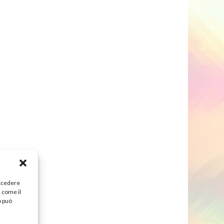
accedere
i come il
o può