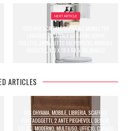
NEXT ARTICLE
COSTWAY SCAFFALE SOPRA WC MOBILE PER
LAVATRICE, SCAFFALE DA BAGNO SOPRA
TOILETTE, ARMADIETTO SALVASPAZIO, MENSOLE
VERSATILE, 170 X 19 X 60,5 CM, BIANCO
ED ARTICLES
IRIS OHYAMA, MOBILE, LIBRERIA, SCAFFALE
PORTAOGGETTI, 2 ANTE PIEGHEVOLI, DESIGN,
SOLIDO, MODERNO, MULTIUSO, UFFICIO, CAMERA