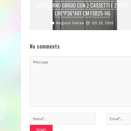
SOGGIORNO GRIGIO CON 2 CASSETTI E 2 ANTE
L80*P36*A81 CM FSB25-HG
Negozio Online
Ott 10, 2020
Materiali: truciolare e MDF di legno, con
rivestimento resistente melamin bianco e legno
di heveaPeso: 22 kg, Carico massimo: 60 ...
No comments