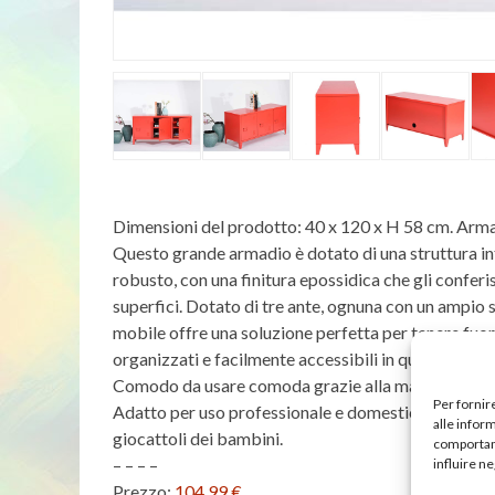
Dimensioni del prodotto: 40 x 120 x H 58 cm. Armad
Questo grande armadio è dotato di una struttura in
robusto, con una finitura epossidica che gli conferis
superfici. Dotato di tre ante, ognuna con un ampio 
mobile offre una soluzione perfetta per tenere fuori
organizzati e facilmente accessibili in qualsiasi m
Comodo da usare comoda grazie alla maniglia instal
Per fornir
Adatto per uso professionale e domestico, è l’opzion
alle infor
giocattoli dei bambini.
comportame
– – – –
influire n
Prezzo:
104,99 €