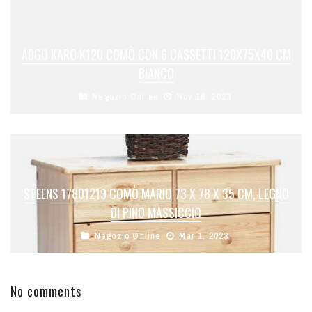
ADGO KARO K120 COMÒ CON 6 CASSETTI 120X75X40 CM
BIANCO
Negozio Online
Nov 16, 2023
STEENS 17801219 COMÒ MARIO 73 X 78 X 35 CM, LEGNO
DI PINO MASSICCIO
Negozio Online
Mar 1, 2023
No comments