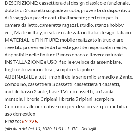
DESCRIZIONE: cassettiera dal design classico e funzionale,
dotata di 3 cassetti su guide a ruota; provvista di dispositivo
di fissaggio a parete anti-ribaltamento; perfetta per la
camera da letto, cameretta ragazzi, studio, stanza hobby,
ecc; Made in Italy, ideata e realizzata in Italia; design italiano
MATERIALI e FINITURE: mobile realizzato in truciolare
rivestito proveniente da foreste gestite responsabilmente;
disponibile nelle finiture Bianco opaco e Rovere naturale
INSTALLAZIONE e USO: facile e veloce da assemblare,
foglio istruzioni incluso; semplice da pulire
ABBINABILE a tutti i mobili della serie mik: armadio a 2 ante,
comodino, cassettiera 3 cassetti, cassettiera 4 cassetti,
mobile basso 2 ante, base TV con cassetti, scrivania,
mensola, libreria 3 ripiani, libreria 5 ripiani, scarpiera
Conforme alle normative europee di sicurezza per mobili a
uso domestico
Prezzo:
89,99 €
(alla data del Oct 13, 2020 11:31:11 UTC –
Dettagli
)