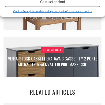
Gestisci opzioni
PREVIOUS ARTICLE
ZELLER 13778 CARRELLINO DA CUCINA IN BAMBÙ, CON
Cookie Policy
Informativa sulla privacy ed informativa sui cookie
PARTE SUPERIORE IN VETRO, 58X40X85 CM
NEXT ARTICLE
VENTA-STOCK CASSETTIERA JAVA 3 CASSETTI Y 2 PORTE
ANTRACITE, REALIZZATO IN PINO MASSICCIO
RELATED ARTICLES