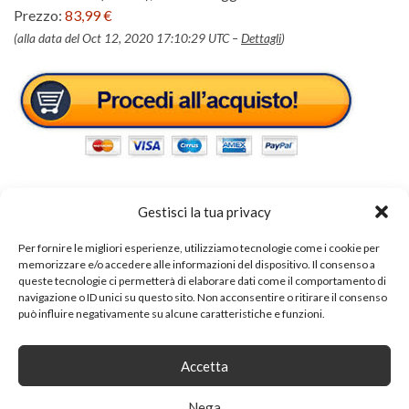
Prezzo:
83,99 €
(alla data del Oct 12, 2020 17:10:29 UTC –
Dettagli
)
Gestisci la tua privacy
Per fornire le migliori esperienze, utilizziamo tecnologie come i cookie per
Tags:
camera da letto moderna
memorizzare e/o accedere alle informazioni del dispositivo. Il consenso a
queste tecnologie ci permetterà di elaborare dati come il comportamento di
navigazione o ID unici su questo sito. Non acconsentire o ritirare il consenso
può influire negativamente su alcune caratteristiche e funzioni.
SHARE ON
Accetta
Nega