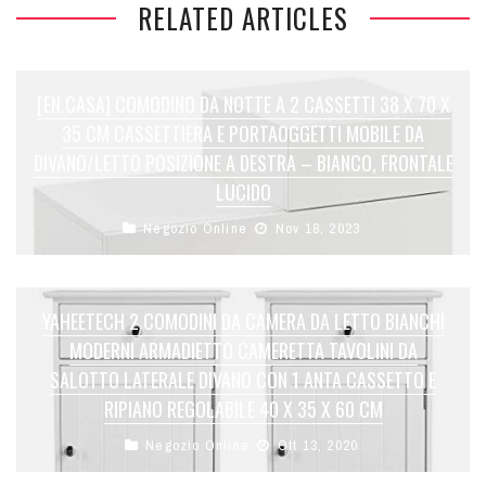
RELATED ARTICLES
[EN.CASA] COMODINO DA NOTTE A 2 CASSETTI 38 X 70 X
35 CM CASSETTIERA E PORTAOGGETTI MOBILE DA
DIVANO/LETTO POSIZIONE A DESTRA – BIANCO, FRONTALE
LUCIDO
Negozio Online
Nov 18, 2023
YAHEETECH 2 COMODINI DA CAMERA DA LETTO BIANCHI
MODERNI ARMADIETTO CAMERETTA TAVOLINI DA
SALOTTO LATERALE DIVANO CON 1 ANTA CASSETTO E
RIPIANO REGOLABILE 40 X 35 X 60 CM
Negozio Online
Ott 13, 2020