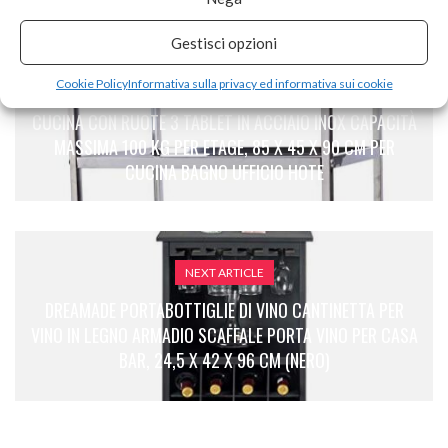
Gestisci opzioni
PREVIOUS ARTICLE
Cookie Policy
Informativa sulla privacy ed informativa sui cookie
CARRELLO DI SERVIZIO CARRELLO,MENSOLA DELLA
CUCINA CON RUOTE 3 TABLET IN ACCIAIO INOX CAPACITÀ
MASSIMA 100 KG PER ETAGE, 85 X 45 X 90 CM PER
CUCINA BAGNO UFFICIO HOTE
NEXT ARTICLE
DREAMADE PORTABOTTIGLIE DI VINO CANTINETTA PER
VINO IN LEGNO ARMADIO SCAFFALE PORTA VINO PER CASA
BAR, 24,5 X 42 X 96 CM (NERO)