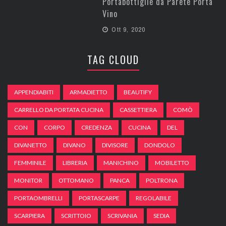
Portabottiglie da Parete Porta
Vino
Ott 9, 2020
TAG CLOUD
APPENDIABITI
ARMADIETTO
BEAUTIFY
CARRELLO DA PORTATA CUCINA
CASSETTIERA
COMÒ
CON
CORPO
CREDENZA
CUCINA
DEL
DIVANETTO
DIVANO
DIVISORE
DONDOLO
FEMMINILE
LIBRERIA
MANICHINO
MOBILETTO
MONITOR
OTTOMANO
PANCA
POLTRONA
PORTAOMBRELLI
PORTASCARPE
REGOLABILE
SCARPIERA
SCRITTOIO
SCRIVANIA
SEDIA