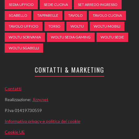
SEDIA UFFICIO
SEDIE CUCINA
SET ARREDO INGRESSO
SGABELLO
TAPPARELLE
TAVOLO
TAVOLO CUCINA
TAVOLO UFFICIO
TORSO
WOLTU
WOLTU MOBILI
WOLTU SCRIVANIA
WOLTU SEDIA GAMING
WOLTU SEDIE
WOLTU SGABELLI
CONTATTI & MARKETING
Contatti
Realizzazione:
Jizzy.net
P.Iva 01419730559
Informativa privacy e politica dei cookie
Cookie UE