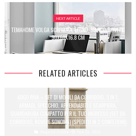
NEXT ARTICLE
TEMAHOME VOLGA SCRIVANIA, LEGNO, BIANCO/ROVERE,
90X60X16.8 CM
RELATED ARTICLES
ADGO RIVA – SET DI MOBILI DA CORRIDOIO, 3 IN 1,
ARMADI, SPECCHIO, APPENDIABITI E SCARPIERA,
GUARDAROBA COMPATTO PER IL TUO INGRESSO (SET DA
CORRIDOIO, ROVERE SONOMA) (SPEDITO IN 2 CONFEZIONI)
Negozio Online
Feb 23, 2023