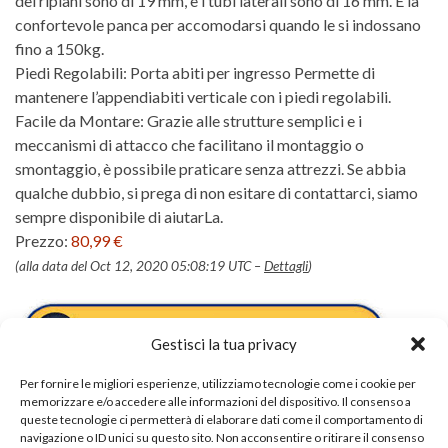
dei ripiani sono di 19 mm, e i tubi laterali sono di 16 mm. E la
confortevole panca per accomodarsi quando le si indossano
fino a 150kg.
Piedi Regolabili: Porta abiti per ingresso Permette di
mantenere l’appendiabiti verticale con i piedi regolabili.
Facile da Montare: Grazie alle strutture semplici e i
meccanismi di attacco che facilitano il montaggio o
smontaggio, è possibile praticare senza attrezzi. Se abbia
qualche dubbio, si prega di non esitare di contattarci, siamo
sempre disponibile di aiutarLa.
Prezzo:
80,99 €
(alla data del Oct 12, 2020 05:08:19 UTC –
Dettagli
)
Gestisci la tua privacy
Per fornire le migliori esperienze, utilizziamo tecnologie come i cookie per
memorizzare e/o accedere alle informazioni del dispositivo. Il consenso a
queste tecnologie ci permetterà di elaborare dati come il comportamento di
navigazione o ID unici su questo sito. Non acconsentire o ritirare il consenso