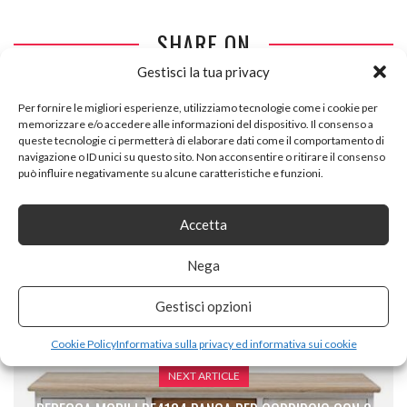
SHARE ON
Gestisci la tua privacy
Per fornire le migliori esperienze, utilizziamo tecnologie come i cookie per
memorizzare e/o accedere alle informazioni del dispositivo. Il consenso a
queste tecnologie ci permetterà di elaborare dati come il comportamento di
navigazione o ID unici su questo sito. Non acconsentire o ritirare il consenso
può influire negativamente su alcune caratteristiche e funzioni.
PREVIOUS ARTICLE
TIDYARD BAULE CONTENITORE IN MASSELLO DI
Accetta
ROVERE,SCATOLA PORTAOGGETTI IN LEGNO,CASSAPANCA
CONTENITORE IN LEGNO,CASSAPANCA INGRESSO,BAULE
Nega
PORTAGIOCHI BAMBINI 90X45X45 CM
Gestisci opzioni
Cookie Policy
Informativa sulla privacy ed informativa sui cookie
NEXT ARTICLE