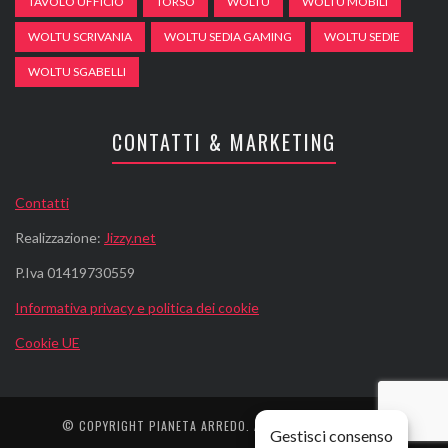
TAVOLO UFFICIO
TORSO
WOLTU
WOLTU MOBILI
WOLTU SCRIVANIA
WOLTU SEDIA GAMING
WOLTU SEDIE
WOLTU SGABELLI
CONTATTI & MARKETING
Contatti
Realizzazione:
Jizzy.net
P.Iva 01419730559
Informativa privacy e politica dei cookie
Cookie UE
© COPYRIGHT
PIANETA ARREDO
. ALL RIGHTS RESERVED.
Gestisci consenso