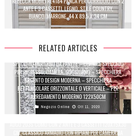
REBECCA MOBILI RE4184 PANCA PER CORRIDOIO CON 2
ANTE E 3 CASSETTI, LEGNO, STILE COUNTRY,
BIANCO/MARRONE, 44 X 89.5 X 34 CM
RELATED ARTICLES
SPECCHIO MODERNO DA PARETE – CORNICE SPECCHIO
PER INGRESSO, CAMERA, SOGGIORNO – SPECCHIERA
ARGENTO DESIGN MODERNA – SPECCHIERA
RETTANGOLARE ORIZZONTALE O VERTICALE – PER
ARREDAMENTO MODERNO 122X50CM
Negozio Online
Ott 11, 2020
ADGO 2D3S COMÒ CON 2 ANTE E 3 CASSETTI 120X75X30
CM, CLASSICO ARMADIO CON RIPIANI PER CAMERA DA