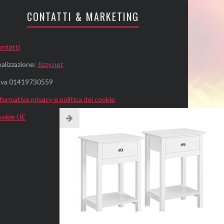
CONTATTI & MARKETING
ntatti
alizzazione:
Jizzy.net
.Iva 01419730559
formativa privacy e politica dei cookie
ookie UE