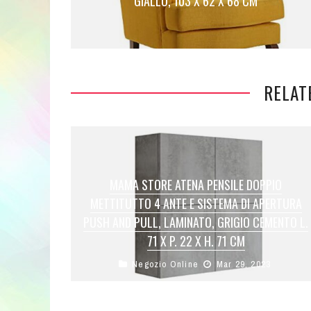
GIALLO, 103 X 62 X 68 CM
RELAT
MAMA STORE ATENA PENSILE DOPPIO
METTITUTTO 4 ANTE E SISTEMA DI APERTURA
PUSH AND PULL, LAMINATO, GRIGIO CEMENTO L.
71 X P. 22 X H. 71 CM
Negozio Online
Mar 29, 2023
DIMENSIONI: L. 71 cm x P. 22 cm x H. 71 cm
MATERIALE: Pannello Nobilitato FINITURA:
Grigio CementoCUBOTTO ARREDO GRIGIO ...