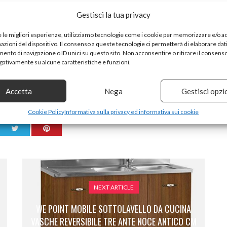
Gestisci la tua privacy
e le migliori esperienze, utilizziamo tecnologie come i cookie per memorizzare e/o 
mazioni del dispositivo. Il consenso a queste tecnologie ci permetterà di elaborare dat
nto di navigazione o ID unici su questo sito. Non acconsentire o ritirare il consens
egativamente su alcune caratteristiche e funzioni.
Accetta
Nega
Gestisci opzi
HARE ON
Cookie Policy
Informativa sulla privacy ed informativa sui cookie
NEXT ARTICLE
WE POINT MOBILE SOTTOLAVELLO DA CUCINA
VASCHE REVERSIBILE TRE ANTE NOCE ANTICO CM