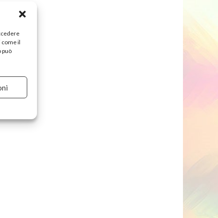
accedere
i come il
o può
oni