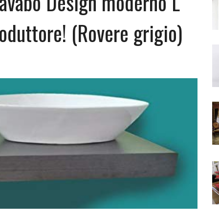
Lavabo Design moderno L
duttore! (Rovere grigio)