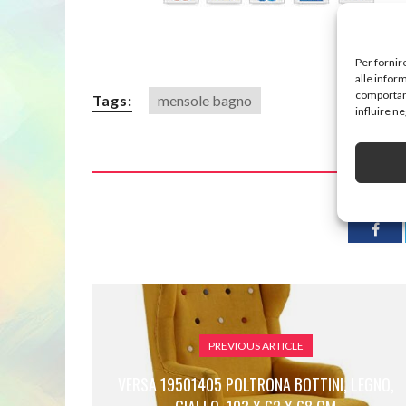
Per fornir
alle infor
comportame
Tags:
mensole bagno
influire n
S
PREVIOUS ARTICLE
VERSA 19501405 POLTRONA BOTTINI, LEGNO,