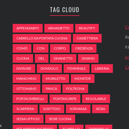
TAG CLOUD
Co
APPENDIABITI
ARMADIETTO
BEAUTIFY
Re
CARRELLO DA PORTATA CUCINA
CASSETTIERA
P
COMÒ
CON
CORPO
CREDENZA
In
CUCINA
DEL
DIVANETTO
DIVANO
C
DIVISORE
DONDOLO
FEMMINILE
LIBRERIA
MANICHINO
MOBILETTO
MONITOR
OTTOMANO
PANCA
POLTRONA
PORTAOMBRELLI
PORTASCARPE
REGOLABILE
SCARPIERA
SCRITTOIO
SCRIVANIA
SEDIA
SEDIA UFFICIO
SEDIE CUCINA
a
SET ARREDO INGRESSO
SGABELLO
TAPPARELLE