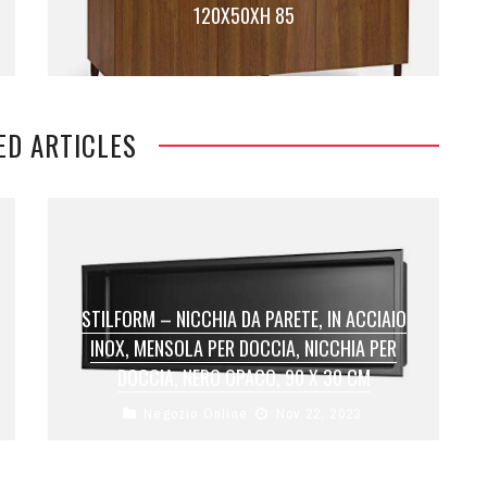
120X50XH 85
ED ARTICLES
STILFORM – NICCHIA DA PARETE, IN ACCIAIO
INOX, MENSOLA PER DOCCIA, NICCHIA PER
DOCCIA, NERO OPACO, 90 X 30 CM
Negozio Online
Nov 22, 2023
Moderna nicchia da parete come complemento
d’arredo con pratica superficie di appoggio per il
vostro bagno o per il salotto.