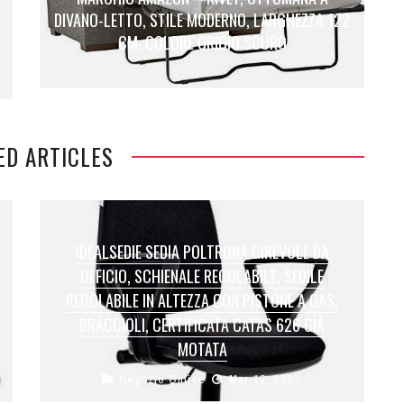
DIVANO-LETTO, STILE MODERNO, LARGHEZZA 122
CM, COLORE GRIGIO SCURO
ED ARTICLES
IDEALSEDIE SEDIA POLTRONA GIREVOLE DA
UFFICIO, SCHIENALE REGOLABILE, SEDILE
REGOLABILE IN ALTEZZA CON PISTONE A GAS,
BRACCIOLI, CERTIFICATA CATAS 626 GIÀ
MOTATA
Negozio Online
Mar 12, 2023
Prezzo: (alla data del – Dettagli)