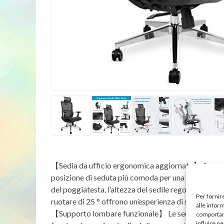
【Sedia da ufficio ergonomica aggiornata】 5 capaci
posizione di seduta più comoda per una seduta a lun
del poggiatesta, l’altezza del sedile regolabile e la
Per fornir
ruotare di 25 ° offrono un’esperienza di seduta per
alle infor
【Supporto lombare funzionale】 Le sedie ergonomi
comportame
influire n