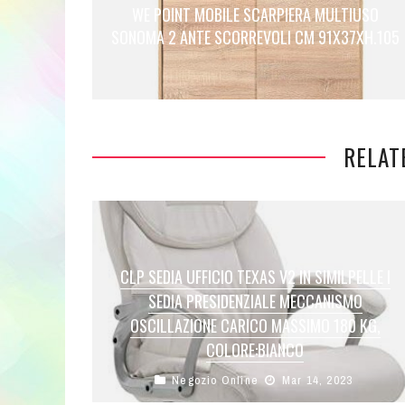
WE POINT MOBILE SCARPIERA MULTIUSO
SONOMA 2 ANTE SCORREVOLI CM 91X37XH.105
RELAT
CLP SEDIA UFFICIO TEXAS V2 IN SIMILPELLE I
SEDIA PRESIDENZIALE MECCANISMO
OSCILLAZIONE CARICO MASSIMO 180 KG,
COLORE:BIANCO
Negozio Online
Mar 14, 2023
La sedia da ufficio Texas V2 è la versione
rinforzata, per assicurare massima stabilità