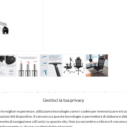
tà ergonomiche di regolazione per aiutarti a trovare la
Gestisci la tua privacy
go termine. Il supporto lombare intelligente, la regolazione
 regolazione dell’inclinazione oltre al bracciolo 3D che può
e le migliori esperienze, utilizziamo tecnologie come i cookie per memorizzare e/o 
sonalizzata.
mazioni del dispositivo. Il consenso a queste tecnologie ci permetterà di elaborare dat
che per ufficio hanno un eccellente supporto lombare
nto di navigazione o ID unici su questo sito. Non acconsentire o ritirare il consens
egativamente su alcune caratteristiche e funzioni.