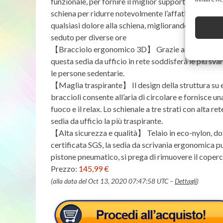
funzionale, per fornire il miglior supporto a tutti i
schiena per ridurre notevolmente l’affaticamento del
qualsiasi dolore alla schiena, migliorando anche la
seduto per diverse ore
【Bracciolo ergonomico 3D】 Grazie al design del 
questa sedia da ufficio in rete soddisferà le più sv
le persone sedentarie.
【Maglia traspirante】 Il design della struttura su ent
braccioli consente all’aria di circolare e fornisce 
fuoco e il relax. Lo schienale a tre strati con alta r
sedia da ufficio la più traspirante.
【Alta sicurezza e qualità】 Telaio in eco-nylon, dot
certificata SGS, la sedia da scrivania ergonomica 
pistone pneumatico, si prega di rimuovere il coperc
Prezzo:
145,99 €
(alla data del Oct 13, 2020 07:47:58 UTC –
Dettagli
)