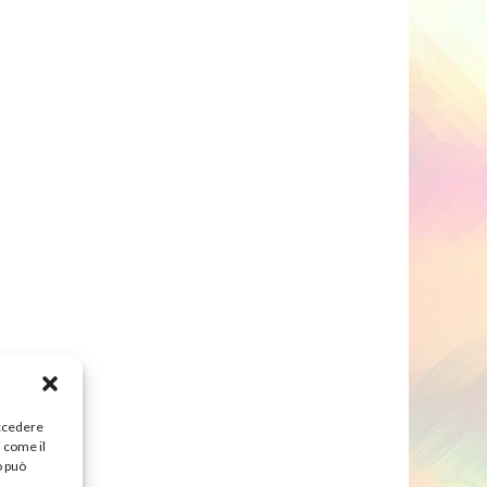
accedere
i come il
o può