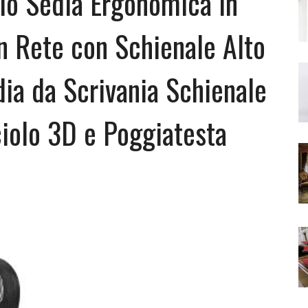
io Sedia Ergonomica in
in Rete con Schienale Alto
ia da Scrivania Schienale
ciolo 3D e Poggiatesta