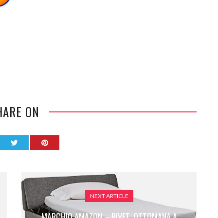
HARE ON
NEXT ARTICLE
MARCHIO AMAZON – RIVET, OTTOMANA A