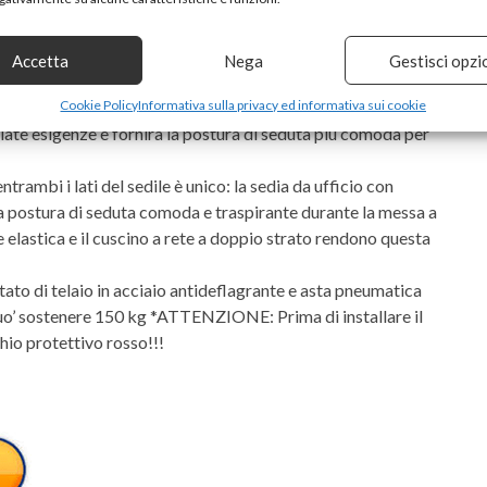
 tipi di persone. Può abbracciare sempre la parte bassa della
la colonna vertebrale mentre rilassa il tuo corpo e allevia
 curvatura naturale della colonna vertebrale quando sei
Accetta
Nega
Gestisci opzi
bracciolo multifunzione 3D completamente regolabile,
Cookie Policy
Informativa sulla privacy ed informativa sui cookie
ariate esigenze e fornirà la postura di seduta più comoda per
rambi i lati del sedile è unico: la sedia da ufficio con
una postura di seduta comoda e traspirante durante la messa a
ete elastica e il cuscino a rete a doppio strato rendono questa
ato di telaio in acciaio antideflagrante e asta pneumatica
puo’ sostenere 150 kg *ATTENZIONE: Prima di installare il
hio protettivo rosso!!!