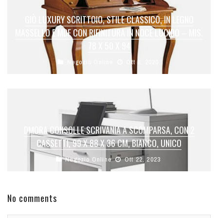
GIÒ LUXURY SCRITTOIO, STILE CLASSICO, IN LEGNO
MASSELLO E MDF CON RIFINITURA IN NOCE LUCIDO – MIS.
78 X 50 X 94
Negozio Online
Ott 8, 2020
DMORA CONSOLLE SCRIVANIA A SCOMPARSA, CON 2
CASSETTI, 99 X 88 X 36 CM, BIANCO, UNICO
Negozio Online
Ott 22, 2023
No comments