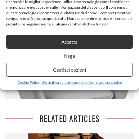
Per fornire le migliori esperienze, utilizziamo tecnologie come i cookie per
FESTNIGHT SET 2 CASSAPANCHE CONTENITORE INGRESSO
memorizzare e/o accedere alle informazioni del dispositivo. Il consenso a
A 2 POSTI IN GIUNCO GRIGIO/MARRONE,PANCA
queste tecnologie ci permetterà di elaborare dati come il comportamento di
CONTENITORE INGRESSO,PANCA CONTENITORE
navigazione o ID unici su questo sito. Non acconsentire o ritirare il consenso
può influire negativamente su alcune caratteristiche e funzioni.
CAMERETTA,PANCA CONTENITORE INTERNO
Accetta
Nega
NEXT ARTICLE
Gestisci opzioni
AC DESIGN FURNITURE WENDY SEDIA A DONDOLO,
TESSUTO, GRIGIO CHIARO, 71 X 57 X 81 CM
Cookie Policy
Informativa sulla privacy ed informativa sui cookie
RELATED ARTICLES