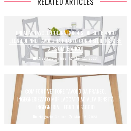
RELATED ARTICLES
JINPALAY TAVOLO CUCINA CON 4 SEDIE SET BIANCO
LEGNO DI PINO TAVOLO DA PRANZO CON 4 SEDIE 108 X 65
X 73 CM (BIANCO)
Negozio Online
Mar 11, 2023
COMIFORT VETTORE TAVOLO DA PRANZO,
INGEGNERIZZATO MDF LACCATO AD ALTA DENSITÀ
INGEGNERIA, LEGNO DI FAGGIO
Negozio Online
Mar 16, 2023