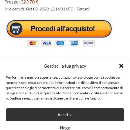
Prezzo:
323,70 €
(alla data del Oct 08, 2020 12:16:01 UTC –
Dettagli
)
Gestisci la tua privacy
Tags:
tavolo cucina
Per fornire le migliori esperienze, utilizziamo tecnologie come i cookie per
memorizzare e/o accedere alle informazioni del dispositivo. Il consenso a
queste tecnologie ci permetterà di elaborare dati come il comportamento di
navigazione o ID unici su questo sito. Non acconsentire o ritirare il consenso
SHARE ON
può influire negativamente su alcune caratteristiche e funzioni.
Accetta
Nega