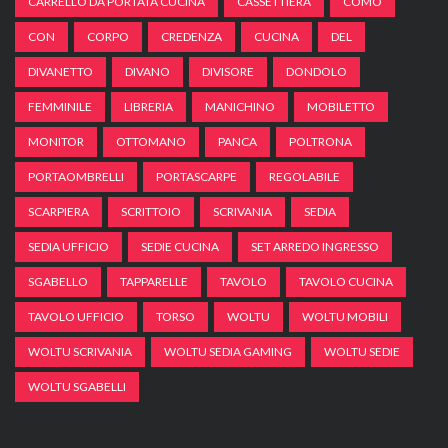
CARRELLO DA PORTATA CUCINA
CASSETTIERA
COMÒ
CON
CORPO
CREDENZA
CUCINA
DEL
DIVANETTO
DIVANO
DIVISORE
DONDOLO
FEMMINILE
LIBRERIA
MANICHINO
MOBILETTO
MONITOR
OTTOMANO
PANCA
POLTRONA
PORTAOMBRELLI
PORTASCARPE
REGOLABILE
SCARPIERA
SCRITTOIO
SCRIVANIA
SEDIA
SEDIA UFFICIO
SEDIE CUCINA
SET ARREDO INGRESSO
SGABELLO
TAPPARELLE
TAVOLO
TAVOLO CUCINA
TAVOLO UFFICIO
TORSO
WOLTU
WOLTU MOBILI
WOLTU SCRIVANIA
WOLTU SEDIA GAMING
WOLTU SEDIE
WOLTU SGABELLI