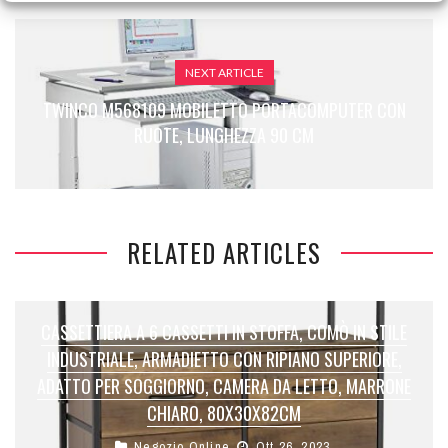
NEXT ARTICLE
TWINCO M568109 MOBILETTO PORTACOMPUTER CON
RUOTE, LUNGHEZZA 90 CM
RELATED ARTICLES
CASSETTIERA A 6 CASSETTI IN STOFFA, COMÒ IN STILE
INDUSTRIALE, ARMADIETTO CON RIPIANO SUPERIORE,
ADATTO PER SOGGIORNO, CAMERA DA LETTO, MARRONE
CHIARO, 80X30X82CM
Negozio Online
Ott 26, 2023