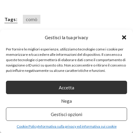
Tags:
comò
Gestisci la tua privacy
SHARE ON
Per fornire le migliori esperienze, utilizziamo tecnologie come i cookie per
memorizzare e/o accedere alle informazioni del dispositivo. Il consenso a
queste tecnologie ci permetterà di elaborare dati come il comportamento di
navigazione o ID unici su questo sito. Non acconsentire o ritirare il consenso
può influire negativamente su alcune caratteristiche e funzioni.
Accetta
PREVIOUS ARTICLE
Nega
CAVIST CAVIST7 CANTINETTA A 7 BOTTIGLIE, LEGNO,
GRIGIO E NERO
Gestisci opzioni
Cookie Policy
Informativa sulla privacy ed informativa sui cookie