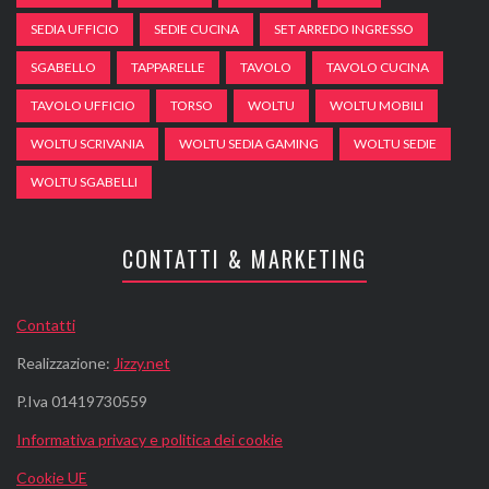
SEDIA UFFICIO
SEDIE CUCINA
SET ARREDO INGRESSO
SGABELLO
TAPPARELLE
TAVOLO
TAVOLO CUCINA
TAVOLO UFFICIO
TORSO
WOLTU
WOLTU MOBILI
WOLTU SCRIVANIA
WOLTU SEDIA GAMING
WOLTU SEDIE
WOLTU SGABELLI
CONTATTI & MARKETING
Contatti
Realizzazione:
Jizzy.net
P.Iva 01419730559
Informativa privacy e politica dei cookie
Cookie UE