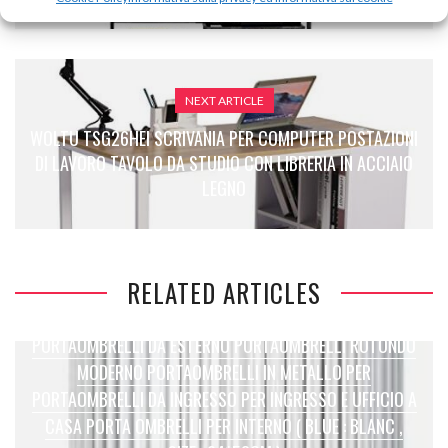
DA PARETE PORTA VINO
NEXT ARTICLE
WOLTU TSG26HEI SCRIVANIA PER COMPUTER POSTAZIONI
DI LAVORO TAVOLO DA STUDIO CON LIBRERIA IN ACCIAIO
LEGNO
RELATED ARTICLES
PORTAOMBRELLI DA ESTERNO PORTAOMBRELLI ROTONDO
MODERNO PORTAOMBRELLI IN METALLO PER
PORTAOMBRELLI DA INGRESSO PER INGRESSO E UFFICIO A
CASA PORTA OMBRELLI PER INTERNO ( BLUE : BLANC ,