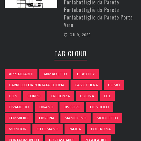
Portabottiglie da Parete
Portabottiglie da Parete
Portabottiglie da Parete Porta
Vino
Ott 9, 2020
TAG CLOUD
APPENDIABITI
ARMADIETTO
BEAUTIFY
CARRELLO DA PORTATA CUCINA
CASSETTIERA
COMÒ
CON
CORPO
CREDENZA
CUCINA
DEL
DIVANETTO
DIVANO
DIVISORE
DONDOLO
FEMMINILE
LIBRERIA
MANICHINO
MOBILETTO
MONITOR
OTTOMANO
PANCA
POLTRONA
PORTAOMBRELLI
PORTASCARPE
REGOLABILE