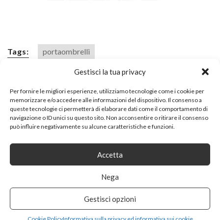
Tags:
portaombrelli
Gestisci la tua privacy
SHARE ON
Per fornire le migliori esperienze, utilizziamo tecnologie come i cookie per
memorizzare e/o accedere alle informazioni del dispositivo. Il consenso a
queste tecnologie ci permetterà di elaborare dati come il comportamento di
navigazione o ID unici su questo sito. Non acconsentire o ritirare il consenso
può influire negativamente su alcune caratteristiche e funzioni.
Accetta
PREVIOUS ARTICLE
Nega
HTZ PORTABOTTIGLIE DA VINO | PORTABOTTIGLIE DA
PARETE PORTABOTTIGLIE IN METALLO | PORTABOTTIGLIE
Gestisci opzioni
DA PARETE PORTABOTTIGLIE DA PARETE PORTABOTTIGLIE
Cookie Policy
Informativa sulla privacy ed informativa sui cookie