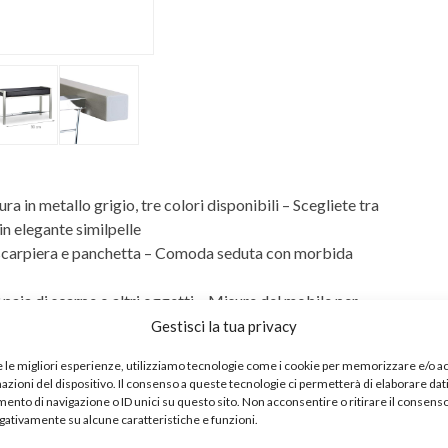
a in metallo grigio, tre colori disponibili – Scegliete tra
n elegante similpelle
 scarpiera e panchetta – Comoda seduta con morbida
 paia di scarpe o altri oggetti – Misure del mobile per
Gestisci la tua privacy
no, adatta ad ogni stile di arredamento – Fate ordine nel
e le migliori esperienze, utilizziamo tecnologie come i cookie per memorizzare e/o 
trio d’ingresso
mazioni del dispositivo. Il consenso a queste tecnologie ci permetterà di elaborare dat
i con il ripiano inferiore e l’imbottitura – la scarpiera
nto di navigazione o ID unici su questo sito. Non acconsentire o ritirare il consens
egativamente su alcune caratteristiche e funzioni.