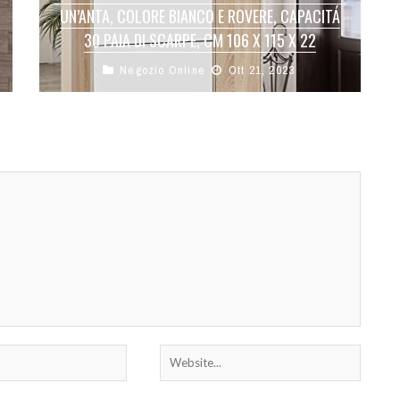
UN’ANTA, COLORE BIANCO E ROVERE, CAPACITÁ
30 PAIA DI SCARPE, CM 106 X 115 X 22
Negozio Online
Ott 21, 2023
Armadio portascarpe a tre ribalte e un'anta, di
colore bianco e rovere
Pratica scarpiera molto versatile poichè può
essere posizionata in ...