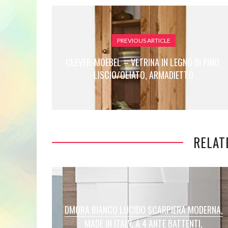
PREVIOUS ARTICLE
CLEVER-MOEBEL – VETRINA IN LEGNO DI PINO,
LISCIO/OLIATO, ARMADIETTO
RELAT
DMORA BIANCO LUCIDO SCARPIERA MODERNA,
MADE IN ITALY, A 4 ANTE BATTENTI,