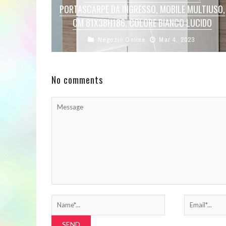
PORTASCARPE DA INGRESSO, MOBILE MULTIUSO,
CM 81X38H186, COLORE BIANCO LUCIDO
Negozio Online
Mar 4, 2023
SCARPIERA MODERNA: Moderna scarpiera
con quattro ante battenti con disegno
geometrico in rilievo nella parte esterna, la
struttura è interamente ...
No comments