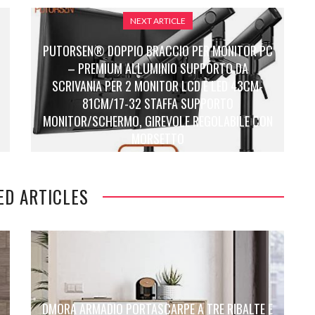
NEXT ARTICLE
PUTORSEN® DOPPIO BRACCIO PER MONITOR PC
– PREMIUM ALLUMINIO SUPPORTO DA
SCRIVANIA PER 2 MONITOR LCD E LED 43CM-
81CM/17-32 STAFFA SUPPORTO
MONITOR/SCHERMO, GIREVOLE REGOLABILE CON
MORSETTO
ED ARTICLES
DMORA ARMADIO PORTASCARPE A TRE RIBALTE E