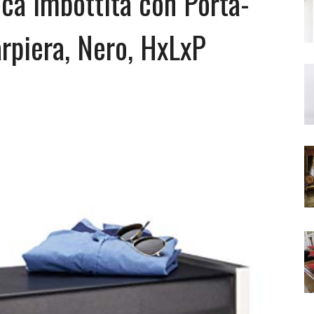
ca Imbottita con Porta-
rpiera, Nero, HxLxP