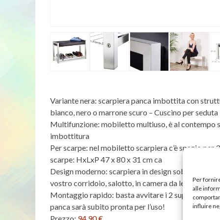
Variante nera: scarpiera panca imbottita con struttur
bianco, nero o marrone scuro – Cuscino per seduta i
Multifunzione: mobiletto multiuso, è al contempo
imbottitura
Per scarpe: nel mobiletto scarpiera c’è spazio per 3
scarpe: HxLxP 47 x 80 x 31 cm ca
Design moderno: scarpiera in design sobrio e moder
Per fornir
vostro corridoio, salotto, in camera da letto o nell’a
alle infor
Montaggio rapido: basta avvitare i 2 supporti lateral
comportame
panca sarà subito pronta per l’uso!
influire n
Prezzo:
94,90 €