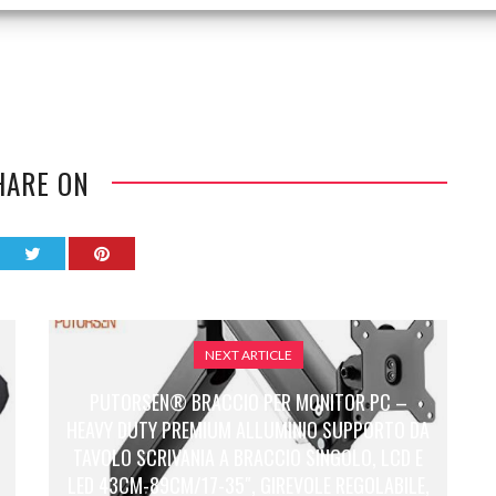
HARE ON
NEXT ARTICLE
PUTORSEN® BRACCIO PER MONITOR PC –
HEAVY DUTY PREMIUM ALLUMINIO SUPPORTO DA
TAVOLO SCRIVANIA A BRACCIO SINGOLO, LCD E
LED 43CM-89CM/17-35″, GIREVOLE REGOLABILE,