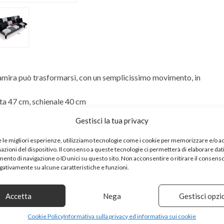
 Samira può trasformarsi, con un semplicissimo movimento, in
ta 47 cm, schienale 40 cm
Gestisci la tua privacy
 / grigio chiaro
e le migliori esperienze, utilizziamo tecnologie come i cookie per memorizzare e/o 
mazioni del dispositivo. Il consenso a queste tecnologie ci permetterà di elaborare dat
nto di navigazione o ID unici su questo sito. Non acconsentire o ritirare il consens
egativamente su alcune caratteristiche e funzioni.
Accetta
Nega
Gestisci opzi
Cookie Policy
Informativa sulla privacy ed informativa sui cookie