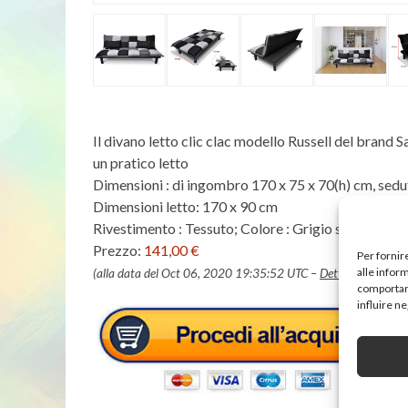
Il divano letto clic clac modello Russell del brand
un pratico letto
Dimensioni : di ingombro 170 x 75 x 70(h) cm, sedu
Dimensioni letto: 170 x 90 cm
Rivestimento : Tessuto; Colore : Grigio scuro / Nero
Prezzo:
141,00 €
Per fornir
alle infor
(alla data del Oct 06, 2020 19:35:52 UTC –
Dettagli
)
comportame
influire n