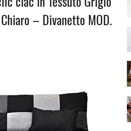
ic clac in Tessuto Grigio
 Chiaro – Divanetto MOD.