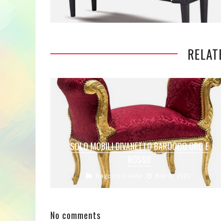
RELAT
SOLO MOBILI DIVANETTO BAROCCO ORO E
ROSSO
Negozio Online
Nov 5, 2023
Prezzo: (alla data del – Dettagli)
No comments