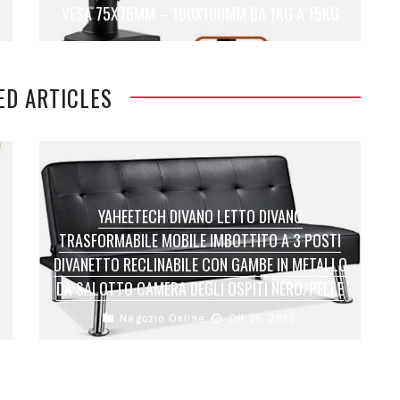
VESA 75X75MM – 100X100MM DA 1KG A 15KG
ED ARTICLES
YAHEETECH DIVANO LETTO DIVANO
TRASFORMABILE MOBILE IMBOTTITO A 3 POSTI
DIVANETTO RECLINABILE CON GAMBE IN METALLO
DA SALOTTO CAMERA DEGLI OSPITI NERO/PELLE
Negozio Online
Ott 25, 2023
Prezzo: (alla data del – Dettagli)