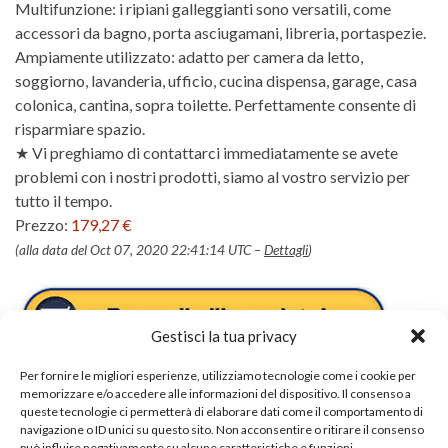
Multifunzione: i ripiani galleggianti sono versatili, come
accessori da bagno, porta asciugamani, libreria, portaspezie.
Ampiamente utilizzato: adatto per camera da letto,
soggiorno, lavanderia, ufficio, cucina dispensa, garage, casa
colonica, cantina, sopra toilette. Perfettamente consente di
risparmiare spazio.
★ Vi preghiamo di contattarci immediatamente se avete
problemi con i nostri prodotti, siamo al vostro servizio per
tutto il tempo.
Prezzo:
179,27 €
(alla data del Oct 07, 2020 22:41:14 UTC –
Dettagli
)
Gestisci la tua privacy
Per fornire le migliori esperienze, utilizziamo tecnologie come i cookie per
memorizzare e/o accedere alle informazioni del dispositivo. Il consenso a
queste tecnologie ci permetterà di elaborare dati come il comportamento di
navigazione o ID unici su questo sito. Non acconsentire o ritirare il consenso
può influire negativamente su alcune caratteristiche e funzioni.