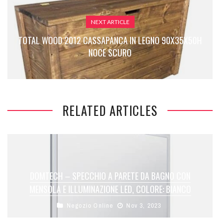
NEXT ARTICLE
TOTAL WOOD 2012 CASSAPANCA IN LEGNO 90X35X50H
NOCE SCURO
RELATED ARTICLES
DOMTECH – SPECCHIO A PARETE DA BAGNO CON
MENSOLA E ILLUMINAZIONE LED, COLORE: BIANCO
Negozio Online
Nov 3, 2023