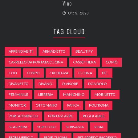
Vino
Ott 9, 2020
TAG CLOUD
APPENDIABITI
ARMADIETTO
BEAUTIFY
CARRELLO DA PORTATA CUCINA
CASSETTIERA
COMÒ
CON
CORPO
CREDENZA
CUCINA
DEL
DIVANETTO
DIVANO
DIVISORE
DONDOLO
FEMMINILE
LIBRERIA
MANICHINO
MOBILETTO
MONITOR
OTTOMANO
PANCA
POLTRONA
PORTAOMBRELLI
PORTASCARPE
REGOLABILE
SCARPIERA
SCRITTOIO
SCRIVANIA
SEDIA
SEDIA UFFICIO
SEDIE CUCINA
SET ARREDO INGRESSO