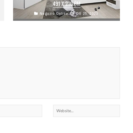
491 X 210 CM
Negozio Online
Ott 25, 2023
Il bianco chiaro è traforato con gusto nei mobili
della camera da letto grazie ai ripiani colorati
nella tonalità calda ...