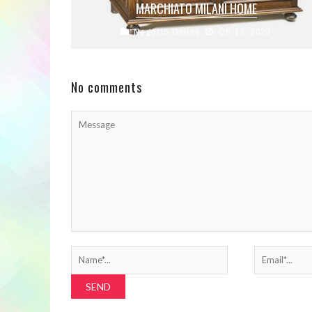
MARCHIATO MILANI HOME
Negozio Online
Ott 12, 2020
cassapanca in legno tinta noce Dimensioni:
cm 120 x 44 x 51 h Prezzo: (alla data del –
Dettagli)
No comments