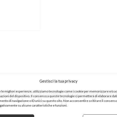
ta per il riposo e molto confortevole
Gestisci la tua privacy
 portante, bello e resistente
: libri / giocattoli / vestiti / scarpe, ecc
e le migliori esperienze, utilizziamo tecnologie come i cookie per memorizzare e/o 
, cambio banco di scarpe / banco di prova banco di scarpe di
mazioni del dispositivo. Il consenso a queste tecnologie ci permetterà di elaborare dat
nto di navigazione o ID unici su questo sito. Non acconsentire o ritirare il consens
so / panca per camerino, ecc.
egativamente su alcune caratteristiche e funzioni.