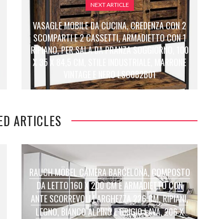
NEXT ARTICLE
VASAGLE MOBILE DA CUCINA, CREDENZA CON 2
SCOMPARTI E 2 CASSETTI, ARMADIETTO CON 1
RIPIANO, PER SALA DA PRANZA SOGGIORNO, 100
X 35 X 84,5 CM, STILE INDUSTRIALE, MARRONE
VINTAGE E NERO LSC082B01
ED ARTICLES
RAUCH MÖBEL CAMERA BARCELONA, COMPOSTO
DA LETTO 160 X 200 CM E ARMADIETTO CON
ANTE SCORREVOLI LARGHEZZA 226 CM, RIPIANI,
LEGNO, BIANCO ALPINO E GRIGIO LAVA, 206 X