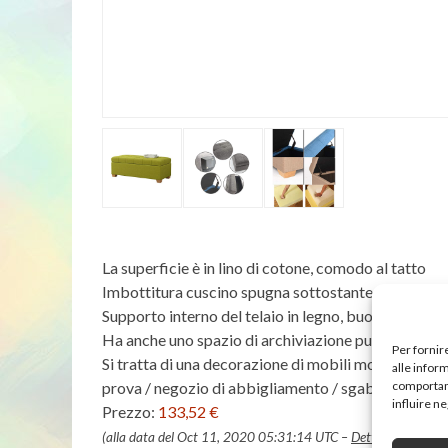
La superficie è in lino di cotone, comodo al tatto
Imbottitura cuscino spugna sottostante, molto adat
Supporto interno del telaio in legno, buona capacità
Ha anche uno spazio di archiviazione può essere messo
Per fornir
Si tratta di una decorazione di mobili molto buona
alle infor
comportame
prova / negozio di abbigliamento / sgabello di ripo
influire n
Prezzo:
133,52 €
(alla data del Oct 11, 2020 05:31:14 UTC –
Dettagli
)