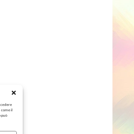
accedere
i come il
o può