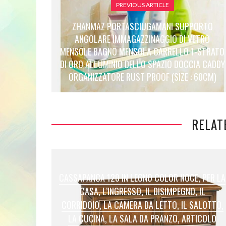
PREVIOUS ARTICLE
ZHANMAZ PORTASCIUGAMANI SUPPORTO
ANGOLARE IMMAGAZZINAGGIO DI VETRO
MENSOLE BAGNO MENSOLA CARRELLO 1-STRATO
DI ORO ALLUMINIO DELLO SPAZIO DOCCIA CADDY
ORGANIZZATORE RUST PROOF (SIZE : 60CM)
RELAT
CASSAPANCA 120 IN LEGNO COLOR NOCE, PER LA
CASA, L’INGRESSO, IL DISIMPEGNO, IL
CORRIDOIO, LA CAMERA DA LETTO, IL SALOTTO,
LA CUCINA, LA SALA DA PRANZO, ARTICOLO