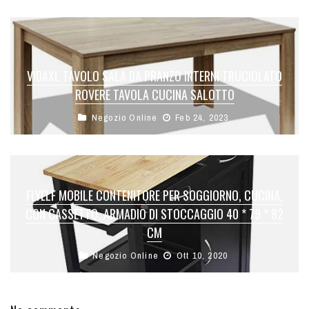
VIDAXL TAVOLO SALA DA PRANZO INTERNI TRUCIOLATO
ROVERE TAVOLA CUCINA SALOTTO
Negozio Online
Feb 24, 2023
FLYELF MOBILE CONTENITORE PER SOGGIORNO, CUCINA,
CON CASSETTO, ARMADIO DI STOCCAGGIO 40 * 79 * 82
CM
Negozio Online
Ott 10, 2020