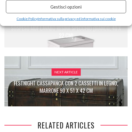
Gestisci opzioni
PREVIOUS ARTICLE
Cookie Policy
Informativa sulla privacy ed informativa sui cookie
STARBATH PLUS ARREDO BAGNO MOBILE BAGNO
SOSPESO MDF LAVABO RESINA SPECCHIO (BIANCO, 40 X
22 CM)
NEXT ARTICLE
FESTNIGHT CASSAPANCA CON 2 CASSETTI IN LEGNO,
MARRONE 90 X 51 X 42 CM
RELATED ARTICLES