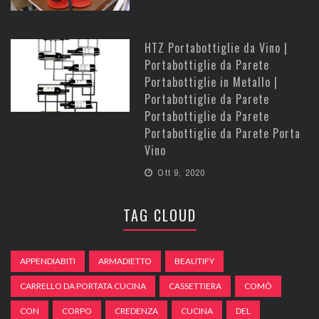
HTZ Portabottiglie da Vino |
Portabottiglie da Parete
Portabottiglie in Metallo |
Portabottiglie da Parete
Portabottiglie da Parete
Portabottiglie da Parete Porta
Vino
Ott 9, 2020
TAG CLOUD
APPENDIABITI
ARMADIETTO
BEAUTIFY
CARRELLO DA PORTATA CUCINA
CASSETTIERA
COMÒ
CON
CORPO
CREDENZA
CUCINA
DEL