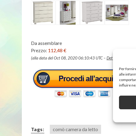
Da assemblare
Prezzo:
112,48 €
(alla data del Oct 08, 2020 06:10:43 UTC –
Dettagli
)
Per fornir
alle infor
comportame
influire n
Tags:
comò camera da letto