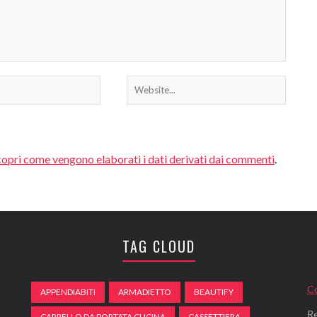
opri come vengono elaborati i dati derivati dai commenti
.
TAG CLOUD
Co
APPENDIABITI
ARMADIETTO
BEAUTIFY
Re
CARRELLO DA PORTATA CUCINA
CASSETTIERA