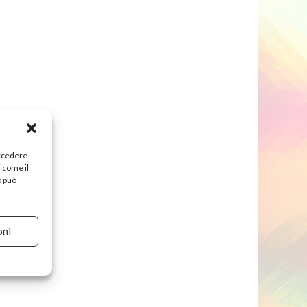
accedere
i come il
o può
oni