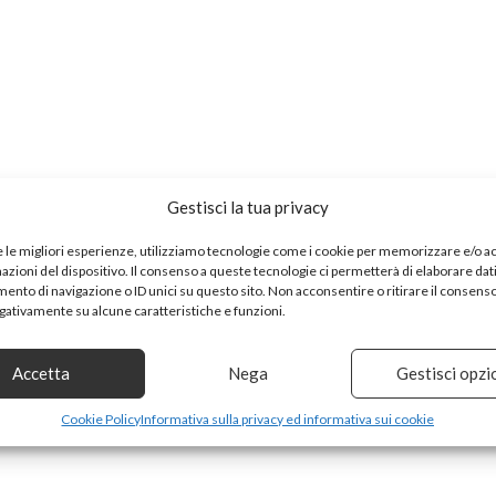
Gestisci la tua privacy
e le migliori esperienze, utilizziamo tecnologie come i cookie per memorizzare e/o 
mazioni del dispositivo. Il consenso a queste tecnologie ci permetterà di elaborare dat
nto di navigazione o ID unici su questo sito. Non acconsentire o ritirare il consens
egativamente su alcune caratteristiche e funzioni.
Accetta
Nega
Gestisci opzi
Cookie Policy
Informativa sulla privacy ed informativa sui cookie