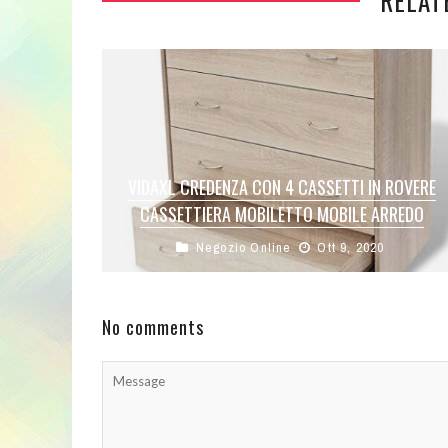
RELAT
VIDAXL CREDENZA CON 4 CASSETTI IN ROVERE
CASSETTIERA MOBILETTO MOBILE ARREDO
Negozio Online
Ott 9, 2020
Colore: RovereMateriale: truciolato +
MDFDimensioni di ingombro: 60 x 30,5 x 71 cm
(L x P x A)Dimensioni cassetto: 56,8 ...
No comments