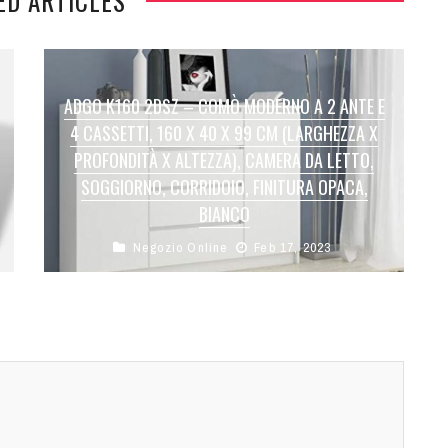
ED ARTICLES
ADGO K160 2DSZ – COMÒ MODERNO A 2 ANTE E
4 CASSETTI, 160 X 40 X 99 CM (LARGHEZZA X
PROFONDITÀ X ALTEZZA), CAMERA DA LETTO,
SOGGIORNO, CORRIDOIO, FINITURA OPACA,
BIANCO
Negozio Online
Feb 17, 2023
Capacità: quattro cassetti spaziosi e due
armadietti mantengono al sicuro materiale da
ufficio, vestiti o altri oggetti domestici.
Di ...