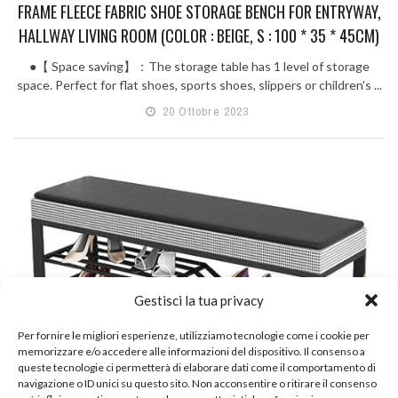
FRAME FLEECE FABRIC SHOE STORAGE BENCH FOR ENTRYWAY,
HALLWAY LIVING ROOM (COLOR : BEIGE, S : 100 * 35 * 45CM)
●【 Space saving】：The storage table has 1 level of storage
space. Perfect for flat shoes, sports shoes, slippers or children's ...
20 Ottobre 2023
Gestisci la tua privacy
Per fornire le migliori esperienze, utilizziamo tecnologie come i cookie per
memorizzare e/o accedere alle informazioni del dispositivo. Il consenso a
queste tecnologie ci permetterà di elaborare dati come il comportamento di
navigazione o ID unici su questo sito. Non acconsentire o ritirare il consenso