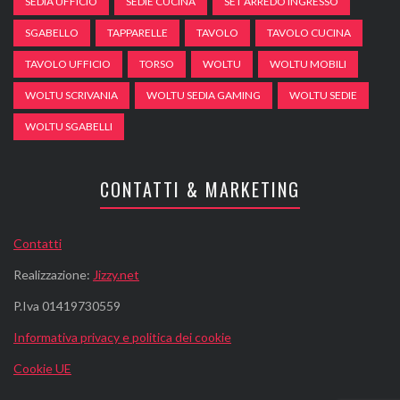
SEDIA UFFICIO
SEDIE CUCINA
SET ARREDO INGRESSO
SGABELLO
TAPPARELLE
TAVOLO
TAVOLO CUCINA
TAVOLO UFFICIO
TORSO
WOLTU
WOLTU MOBILI
WOLTU SCRIVANIA
WOLTU SEDIA GAMING
WOLTU SEDIE
WOLTU SGABELLI
CONTATTI & MARKETING
Contatti
Realizzazione:
Jizzy.net
P.Iva 01419730559
Informativa privacy e politica dei cookie
Cookie UE