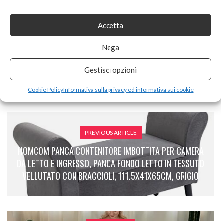
Tags:
libreria
Accetta
SHARE ON
Nega
Gestisci opzioni
Cookie Policy
Informativa sulla privacy ed informativa sui cookie
PREVIOUS ARTICLE
HOMCOM PANCA CONTENITORE IMBOTTITA PER CAMERA
DA LETTO E INGRESSO, PANCA FONDO LETTO IN TESSUTO
VELLUTATO CON BRACCIOLI, 111.5X41X65CM, GRIGIO