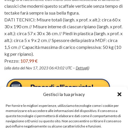
classici che moderni questo scaffale verticale senza tempo di
tectake farà sempre la sua bella figura.
DATI TECNICI: Misure totali (largh. x prof. x alt.): circa 60 x
30 x 190 cm // Misure interne di ciascun ripiano (largh. x prof.
x alt.): circa 57 x 30 x 36 cm // Piedi in plastica (largh. x prof. x
alt.): circa 5 x 9 x 2 cm // Spessore della piastra MDF: circa
1,5 cm // Capacità massima di carico complessiva: 50 kg (10
kg per ripiano).
Prezzo:
107,99 €
(alla data del Nov 17, 2023 06:43:02 UTC –
Dettagli
)
Gestisci la tua privacy
Per fornire le migliori esperienze, utilizziamo tecnologie come i cookie per
memorizzare e/o accedere alle informazioni del dispositivo. Il consenso a
queste tecnologie ci permetterà di elaborare dati come il comportamento di
navigazione o ID unici su questo sito. Non acconsentire o ritirare il consenso
può influire negativamente su alcune caratteristiche e funzioni.