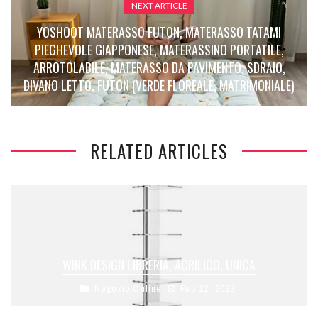
NEXT ARTICLE
YOSHOOT MATERASSO FUTON, MATERASSO TATAMI
PIEGHEVOLE GIAPPONESE, MATERASSINO PORTATILE,
ARROTOLABILE, MATERASSO DA PAVIMENTO, SDRAIO,
DIVANO LETTO, FUTON (VERDE FLOREALE, MATRIMONIALE)
RELATED ARTICLES
WINK DESIGN LIBRERIA, ACRILICO, UNICA
Negozio Online
Feb 12, 2023