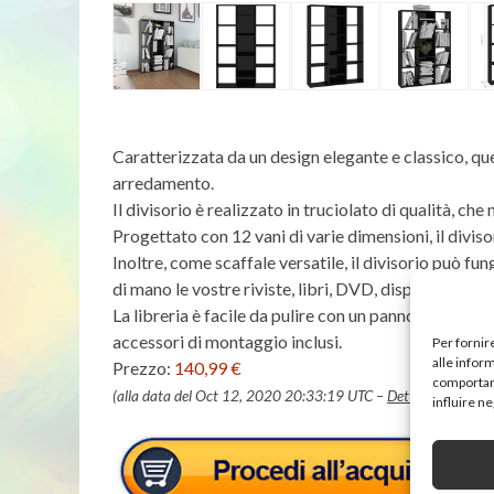
Caratterizzata da un design elegante e classico, que
arredamento.
Il divisorio è realizzato in truciolato di qualità, ch
Progettato con 12 vani di varie dimensioni, il divis
Inoltre, come scaffale versatile, il divisorio può fu
di mano le vostre riviste, libri, DVD, dispositivi mul
La libreria è facile da pulire con un panno umido. Qu
accessori di montaggio inclusi.
Per fornir
alle infor
Prezzo:
140,99 €
comportame
(alla data del Oct 12, 2020 20:33:19 UTC –
Dettagli
)
influire n