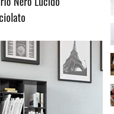
orio Nero Lucido
ciolato