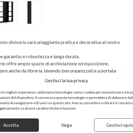
sto divisorio sarà un’aggiunta pratica e decorativa al vostro
e ne garantisce robustezza e lunga durata.
orio offre ampio spazio di archiviazione ed esposizione.
ngere anche da libreria, tenendo ben organizzati e a portata
timediali e altri oggetti decorativi.
Gestisci la tua privacy
esto scaffale per libri è facile da montare grazie agli
e le migliori esperienze, utilizziamo tecnologie come i cookie per memorizzare e/o 
mazioni del dispositivo. Il consenso a queste tecnologie ci permetterà di elaborare dat
nto di navigazione o ID unici su questo sito. Non acconsentire o ritirare il consens
egativamente su alcune caratteristiche e funzioni.
Accetta
Nega
Gestisci opzi