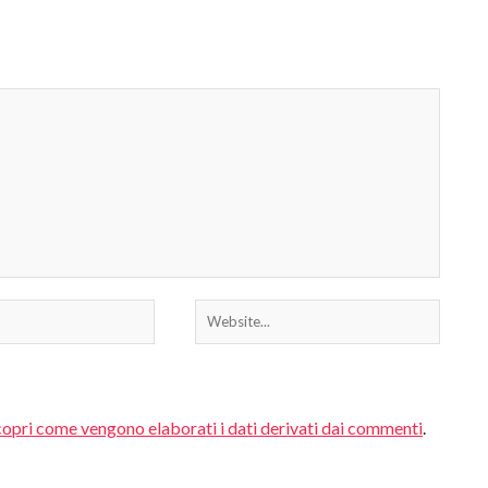
superficie è resistente ai graffi e molto facile da
...
opri come vengono elaborati i dati derivati dai commenti
.