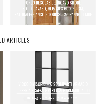
FONDO REGOLABILE, INCAVO SIFONE,
SOTTOLAVABO, HLP: 60 X 60 X 30 CM,
NATURALE/BIANCO 60X60X30CM, PANNELLI MDF
ED ARTICLES
VICCO DIVISORIO – 6 SCOMPARTI ARMADIO
LIBRERIA SCAFFALE VERTICALE ARMADIO ALTO
Negozio Online
Mar 6, 2023
Grazie alla pregiatissima lavorazione dei
materiali e del pregiato rivestimento, la