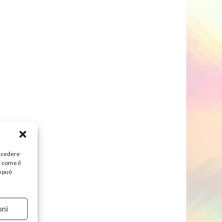
accedere
i come il
o può
oni