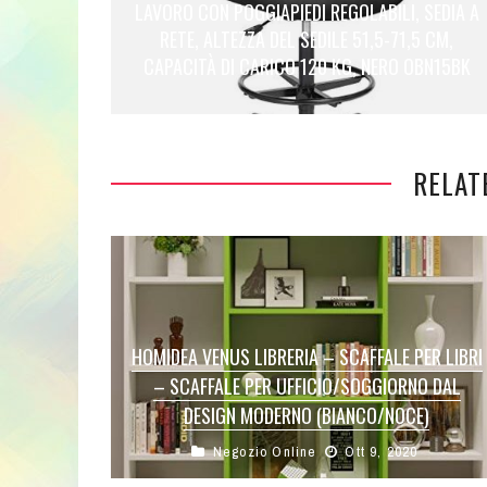
LAVORO CON POGGIAPIEDI REGOLABILI, SEDIA A
RETE, ALTEZZA DEL SEDILE 51,5-71,5 CM,
CAPACITÀ DI CARICO 120 KG, NERO OBN15BK
RELAT
HOMIDEA VENUS LIBRERIA – SCAFFALE PER LIBRI
– SCAFFALE PER UFFICIO/SOGGIORNO DAL
DESIGN MODERNO (BIANCO/NOCE)
Negozio Online
Ott 9, 2020
Truciolare Pannello grado E1 – 18 mmSuperficie
facile da pulire e resistenteLibreria in bianco