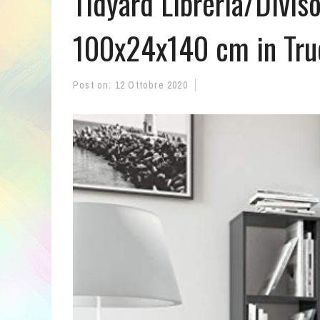
Tidyard Libreria/Divis
100x24x140 cm in Tru
Post on:
12 Ottobre 2020