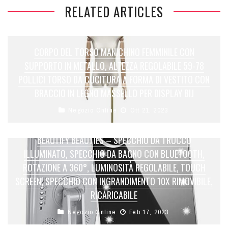
RELATED ARTICLES
CORPO DEL TORSO MANICHINO FEMMINILE CON
SUPPORTO IN METALLO, ALTEZZA REGOLABILE 59-78
POLLICI TORSO DA CUCITURA A FORMA DI VESTITO CON
BRACCIO IN LEGNO MASSELLO PER DISPLAY BIJ
Negozio Online
Ott 21, 2023
BEAUTIFY BEAUTIES – SPECCHIO DA TRUCCO
ILLUMINATO, SPECCHIO DA BAGNO CON BLUETOOTH,
ROTAZIONE A 360°, LUMINOSITÀ REGOLABILE, TOUCH
SCREEN, SPECCHIO CON INGRANDIMENTO 10X RIMOVIBILE,
RICARICABILE
Negozio Online
Feb 17, 2023