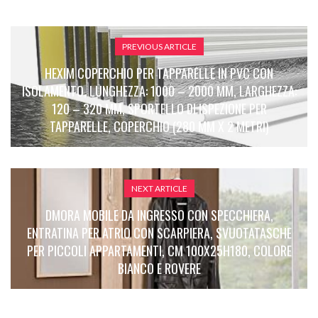
PREVIOUS ARTICLE
HEXIM COPERCHIO PER TAPPARELLE IN PVC CON
ISOLAMENTO, LUNGHEZZA: 1000 – 2000 MM, LARGHEZZA:
120 – 320 MM, SPORTELLO DI ISPEZIONE PER
TAPPARELLE, COPERCHIO (280 MM X 2 METRI)
NEXT ARTICLE
DMORA MOBILE DA INGRESSO CON SPECCHIERA,
ENTRATINA PER ATRIO CON SCARPIERA, SVUOTATASCHE
PER PICCOLI APPARTAMENTI, CM 100X25H180, COLORE
BIANCO E ROVERE