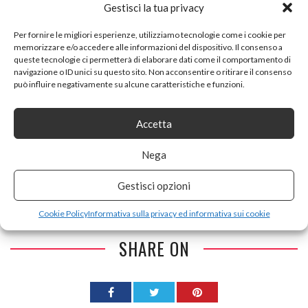
Gestisci la tua privacy
Per fornire le migliori esperienze, utilizziamo tecnologie come i cookie per
memorizzare e/o accedere alle informazioni del dispositivo. Il consenso a
queste tecnologie ci permetterà di elaborare dati come il comportamento di
navigazione o ID unici su questo sito. Non acconsentire o ritirare il consenso
può influire negativamente su alcune caratteristiche e funzioni.
Accetta
Tags:
Altezza
Bianco
bracci
Colore
con
dimensione
Femminile
fittizio
Manichino
Nega
Pollici
regolabile
Sarto
Staccabili
Supporto
Gestisci opzioni
Torso
zincati
Cookie Policy
Informativa sulla privacy ed informativa sui cookie
SHARE ON