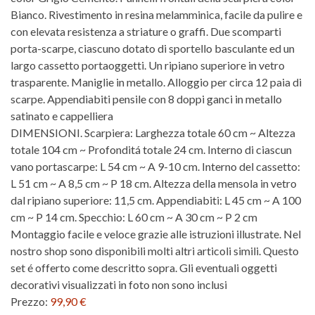
Bianco. Rivestimento in resina melamminica, facile da pulire e
con elevata resistenza a striature o graffi. Due scomparti
porta-scarpe, ciascuno dotato di sportello basculante ed un
largo cassetto portaoggetti. Un ripiano superiore in vetro
trasparente. Maniglie in metallo. Alloggio per circa 12 paia di
scarpe. Appendiabiti pensile con 8 doppi ganci in metallo
satinato e cappelliera
DIMENSIONI. Scarpiera: Larghezza totale 60 cm ~ Altezza
totale 104 cm ~ Profonditá totale 24 cm. Interno di ciascun
vano portascarpe: L 54 cm ~ A 9-10 cm. Interno del cassetto:
L 51 cm ~ A 8,5 cm ~ P 18 cm. Altezza della mensola in vetro
dal ripiano superiore: 11,5 cm. Appendiabiti: L 45 cm ~ A 100
cm ~ P 14 cm. Specchio: L 60 cm ~ A 30 cm ~ P 2 cm
Montaggio facile e veloce grazie alle istruzioni illustrate. Nel
nostro shop sono disponibili molti altri articoli simili. Questo
set é offerto come descritto sopra. Gli eventuali oggetti
decorativi visualizzati in foto non sono inclusi
Prezzo:
99,90 €