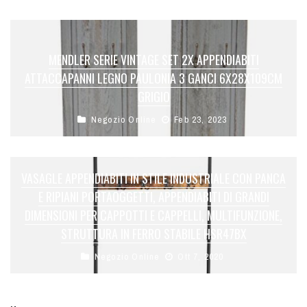
MENDLER SERIE VINTAGE SET 2X APPENDIABITI
ATTACCAPANNI LEGNO PAULONIA 3 GANCI 6X28X109CM
GRIGIO
Negozio Online
Feb 23, 2023
VASAGLE APPENDIABITI IN STILE INDUSTRIALE CON PANCA
E RIPIANI PORTAOGGETTI, APPENDIABITI DI GRANDI
DIMENSIONI PER CAPPOTTI E CAPPELLI, MULTIFUNZIONE,
STRUTTURA IN FERRO STABILE HSR47BX
Negozio Online
Ott 7, 2020