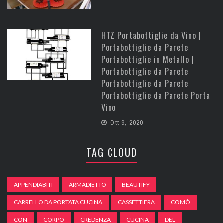
HTZ Portabottiglie da Vino |
Portabottiglie da Parete
Portabottiglie in Metallo |
Portabottiglie da Parete
Portabottiglie da Parete
Portabottiglie da Parete Porta
Vino
Ott 9, 2020
TAG CLOUD
APPENDIABITI
ARMADIETTO
BEAUTIFY
CARRELLO DA PORTATA CUCINA
CASSETTIERA
COMÒ
CON
CORPO
CREDENZA
CUCINA
DEL