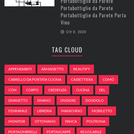
Portabottiglie da Parete
Portabottiglie da Parete
Portabottiglie da Parete Porta
Vino
Ott 9, 2020
TAG CLOUD
APPENDIABITI
ARMADIETTO
BEAUTIFY
CARRELLO DA PORTATA CUCINA
CASSETTIERA
COMÒ
CON
CORPO
CREDENZA
CUCINA
DEL
DIVANETTO
DIVANO
DIVISORE
DONDOLO
FEMMINILE
LIBRERIA
MANICHINO
MOBILETTO
MONITOR
OTTOMANO
PANCA
POLTRONA
PORTAOMBRELLI
PORTASCARPE
REGOLABILE