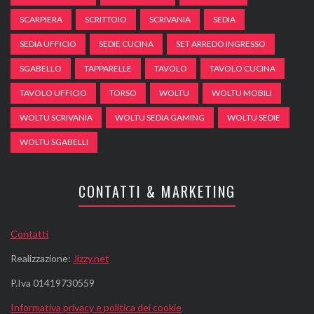
SCARPIERA
SCRITTOIO
SCRIVANIA
SEDIA
SEDIA UFFICIO
SEDIE CUCINA
SET ARREDO INGRESSO
SGABELLO
TAPPARELLE
TAVOLO
TAVOLO CUCINA
TAVOLO UFFICIO
TORSO
WOLTU
WOLTU MOBILI
WOLTU SCRIVANIA
WOLTU SEDIA GAMING
WOLTU SEDIE
WOLTU SGABELLI
CONTATTI & MARKETING
Contatti
Realizzazione:
Jizzy.net
P.Iva 01419730559
Informativa privacy e politica dei cookie