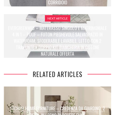
CORRIDOIO
NEXT ARTICLE
EVERGREENWEB – MATERASSO SINGOLO E MATRIMONIALE
4 IN 1 – POUF – FUTON PIEGHEVOLE SALVASPAZIO IN
WATERFOAM, SFODERABILE LAVABILE, LETTO CON 2
TRAPUNTE + DOPPIO KIT BIANCHERIA IN COTONE
NATURALE OFFERTA
RELATED ARTICLES
TECHPO HOME FURNITURE – CREDENZA DA GIARDINO, 2