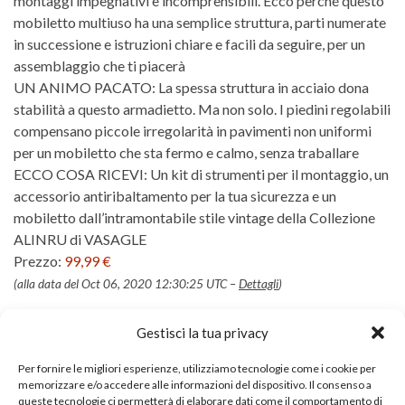
montaggi impegnativi e incomprensibili. Ecco perché questo
mobiletto multiuso ha una semplice struttura, parti numerate
in successione e istruzioni chiare e facili da seguire, per un
assemblaggio che ti piacerà
UN ANIMO PACATO: La spessa struttura in acciaio dona
stabilità a questo armadietto. Ma non solo. I piedini regolabili
compensano piccole irregolarità in pavimenti non uniformi
per un mobiletto che sta fermo e calmo, senza traballare
ECCO COSA RICEVI: Un kit di strumenti per il montaggio, un
accessorio antiribaltamento per la tua sicurezza e un
mobiletto dall’intramontabile stile vintage della Collezione
ALINRU di VASAGLE
Prezzo:
99,99 €
(alla data del Oct 06, 2020 12:30:25 UTC –
Dettagli
)
Gestisci la tua privacy
Per fornire le migliori esperienze, utilizziamo tecnologie come i cookie per
memorizzare e/o accedere alle informazioni del dispositivo. Il consenso a
queste tecnologie ci permetterà di elaborare dati come il comportamento di