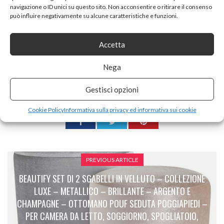
navigazione o ID unici su questo sito. Non acconsentire o ritirare il consenso
può influire negativamente su alcune caratteristiche e funzioni.
Accetta
Tags:
credenza
Nega
SHARE ON
Gestisci opzioni
Cookie Policy
Informativa sulla privacy ed informativa sui cookie
PREVIOUS ARTICLE
BEAUTIFY SET DI 2 SGABELLI IN VELLUTO – COLLEZIONE
LUXE – METALLICO – BRILLANTE – ARGENTO E
CHAMPAGNE – OTTOMANO POUF SEDUTA POGGIAPIEDI –
PER CAMERA DA LETTO, SOGGIORNO, SPOGLIATOIO,