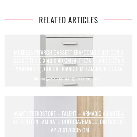
RELATED ARTICLES
MUEBLES PITARCH CASSETTIERA/COMÒ TIBET CON 6
CASSETTI,110 X 40 X 40 CM (ALTEZZA X LARGHEZZA X
PROFONDITÀ), COLORE BIANCO, MELAMINA, REGULAR
Negozio Online
Mar 28, 2023
AVANTI TRENDSTORE – TALENT – ARMADIO AD ANTE A
BATTENTE IN LAMINATO QUERCIA/BIANCO, DIMENSIONI:
LAP 70X176X35 CM