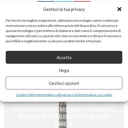
Gestisci la tua privacy
Per fornire le migliori esperienze, utilizziamo tecnologie come i cookie per
memorizzare e/o accedere alle informazioni del dispositivo. Il consenso a
queste tecnologie ci permetterà di elaborare dati come il comportamento di
navigazione o ID unici su questo sito. Non acconsentire o ritirare il consenso
PREVIOUS ARTICLE
può influire negativamente su alcune caratteristiche e funzioni.
INTER LINK COMÒ CREDENZA BASSA PINO MASSELLO
VERNICIATO, BIANCO
Accetta
Nega
Gestisci opzioni
NEXT ARTICLE
DISPLAY SALES ESPOSITORE DA TERRA PER
Cookie Policy
Informativa sulla privacy ed informativa sui cookie
RACCOGLITORI FORMATO 2 X DIN A4 CON MECCANISMO
DI BLOCCO SUPPORTO TRASPARENTE PER LEGGERE LE
INFORMAZIONI; BASE ELEGANTE PER UNA BUONA
STABILITÀ.