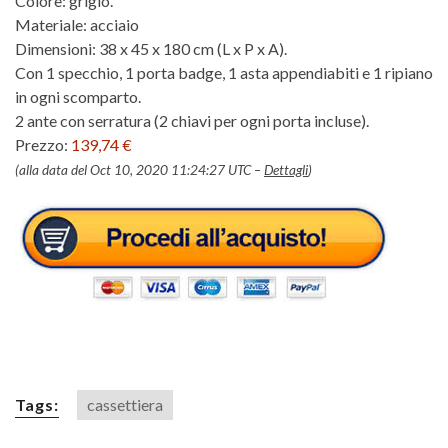
Colore: grigio.
Materiale: acciaio
Dimensioni: 38 x 45 x 180 cm (L x P x A).
Con 1 specchio, 1 porta badge, 1 asta appendiabiti e 1 ripiano
in ogni scomparto.
2 ante con serratura (2 chiavi per ogni porta incluse).
Prezzo:
139,74 €
(alla data del Oct 10, 2020 11:24:27 UTC –
Dettagli
)
Tags:
cassettiera