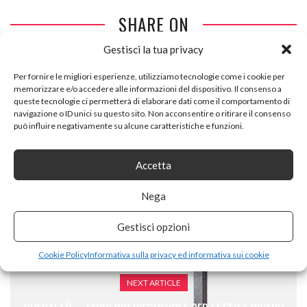
SHARE ON
Gestisci la tua privacy
Per fornire le migliori esperienze, utilizziamo tecnologie come i cookie per
memorizzare e/o accedere alle informazioni del dispositivo. Il consenso a
queste tecnologie ci permetterà di elaborare dati come il comportamento di
navigazione o ID unici su questo sito. Non acconsentire o ritirare il consenso
può influire negativamente su alcune caratteristiche e funzioni.
PREVIOUS ARTICLE
FPIGSHS PORTA BOTTIGLIE DA VINO CANTINETTA PER VINI
Accetta
VETRINETTA VETRINA ARMADIO DIVISORIO ESPOSITORE A
TERRA SCAFFALE A MURO MULTIFUNZIONE CONTATORE
Nega
BAR DA SOGGIORNO SOGGIORNO CANTINA
Gestisci opzioni
Cookie Policy
Informativa sulla privacy ed informativa sui cookie
NEXT ARTICLE