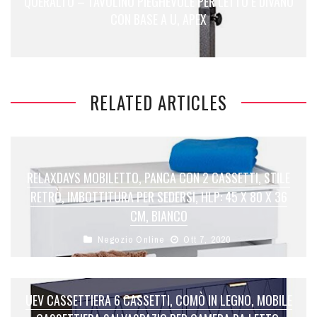
QUERALTÓ – TAVOLINO PIEGHEVOLE PER LETTO E DIVANO
CON BASE A U, APEX
RELATED ARTICLES
RELAXDAYS MOBILETTO, PANCA CON 2 CASSETTI, STILE
RETRÒ, IMBOTTITURA PER SEDERSI, HLP: 45 X 80 X 36
CM, BIANCO
Negozio Online
Ott 7, 2020
UEV CASSETTIERA 6 CASSETTI, COMÒ IN LEGNO, MOBILE