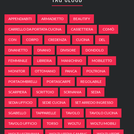
APPENDIABITI
ARMADIETTO
BEAUTIFY
CARRELLO DA PORTATA CUCINA
CASSETTIERA
COMÒ
CON
CORPO
CREDENZA
CUCINA
DEL
DIVANETTO
DIVANO
DIVISORE
DONDOLO
FEMMINILE
LIBRERIA
MANICHINO
MOBILETTO
MONITOR
OTTOMANO
PANCA
POLTRONA
PORTAOMBRELLI
PORTASCARPE
REGOLABILE
SCARPIERA
SCRITTOIO
SCRIVANIA
SEDIA
SEDIA UFFICIO
SEDIE CUCINA
SET ARREDO INGRESSO
SGABELLO
TAPPARELLE
TAVOLO
TAVOLO CUCINA
TAVOLO UFFICIO
TORSO
WOLTU
WOLTU MOBILI
WOLTU SCRIVANIA
WOLTU SEDIA GAMING
WOLTU SEDIE