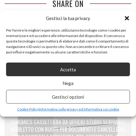
SHARE ON
Gestisci la tua privacy
Per fornire le migliori esperienze, utilizziamo tecnologie come i cookie per
memorizzare e/o accedere alle informazioni del dispositivo. Il consenso a
queste tecnologie ci permetterà di elaborare dati come il comportamento di
navigazione o ID unici su questo sito. Non acconsentire o ritirare il consenso
PREVIOUS ARTICLE
può influire negativamente su alcune caratteristiche e funzioni.
REBECCA MOBILI CASSETTIERA PER INGRESSO, MOBILE
MULTIUSO 8 CASSETTI CAMERA, LEGNO PAULOWNIA,
Accetta
STILE VINTAGE INDUSTRIAL – MISURE: 70 X 48 X 29 CM
(HXLXP) – ART. RE4484
Nega
Gestisci opzioni
Cookie Policy
Informativa sulla privacy ed informativa sui cookie
NEXT ARTICLE
SONGMICS CASSETTIERA DA UFFICIO STUDIO SCRIVANIA,
MOBILETTO CON RUOTE PER DOCUMENTI E CANCELLERIA,