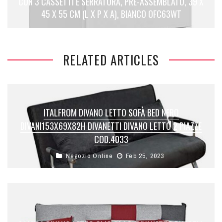
CON 3 CASSETTI E SERRATURA, PRE-ASSEMBLATO, 39 X
45 X 55 CM (L X P X A), BIANCO OFC63WT
RELATED ARTICLES
ITALFROM DIVANO LETTO SOFÀ BED NERO
DIVANI153X69X82H DIVANETTI DIVANO LETTO 2 PIAZZE
COD.4033
Negozio Online
Feb 25, 2023