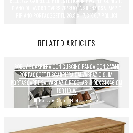
BELLEZZA CARRELLO PER ESTETICA IN PVC PER CLINICHE,
PIANO DI LAVORO OVERSIZE/RUOTA SILENZIOSA, AMPIO
RIPIANO PORTAOGGETTI, 26,8 X 17,3 X 6,7 POLLICI
RELATED ARTICLES
SOBUY SCARPIERA CON CUSCINO PANCA CON 2 VANI
PORTAOGGETTI SCARPIERA SALVASPAZIO SLIM,
PORTASCARPE SALVASPAZIO REGOLABILI 90X24X46 CM
FSR119-W
Negozio Online
Mar 23, 2023