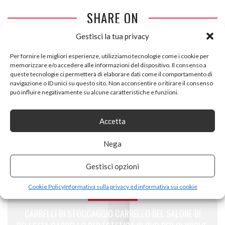
SHARE ON
Gestisci la tua privacy
Per fornire le migliori esperienze, utilizziamo tecnologie come i cookie per
memorizzare e/o accedere alle informazioni del dispositivo. Il consenso a
queste tecnologie ci permetterà di elaborare dati come il comportamento di
navigazione o ID unici su questo sito. Non acconsentire o ritirare il consenso
può influire negativamente su alcune caratteristiche e funzioni.
PREVIOUS ARTICLE
CLP PANCA DESIGN INTERNO 3 POSTI LAMEGA IN
Accetta
SIMILPELLE I PANCHINA INGRESSO ELEGANTE IN ACCIAIO
INOX 120 X 40 CM, COLORE:MARRONE
Nega
Gestisci opzioni
Cookie Policy
Informativa sulla privacy ed informativa sui cookie
NEXT ARTICLE
CARRELLI DI STOCCAGGIO CARRELLO DEL SALONE DI