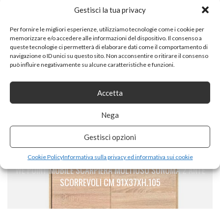
Gestisci la tua privacy
Per fornire le migliori esperienze, utilizziamo tecnologie come i cookie per
memorizzare e/o accedere alle informazioni del dispositivo. Il consenso a
queste tecnologie ci permetterà di elaborare dati come il comportamento di
PREVIOUS ARTICLE
navigazione o ID unici su questo sito. Non acconsentire o ritirare il consenso
può influire negativamente su alcune caratteristiche e funzioni.
VIDAXL CASSETTIERA IN TRUCIOLATO ALTA COMPATTA
BIANCA 5 CASSETTI COMODINO COMÒ
Accetta
Nega
Gestisci opzioni
NEXT ARTICLE
Cookie Policy
Informativa sulla privacy ed informativa sui cookie
WE POINT MOBILE SCARPIERA MULTIUSO SONOMA 2 ANTE
SCORREVOLI CM 91X37XH.105