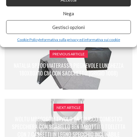
Nega
Gestisci opzioni
Cookie Policy
Informativa sulla privacy ed informativa sui cookie
PREVIOUS ARTICLE
NATALIA SPZOO MATERASSO PIEGHEVOLE LUNGHEZZA
180X80X10 CM CON SACCHETTO (GRIGIO 1008)
NEXT ARTICLE
WOLTU MB6026CM TAVOLO DA TRUCCO COMESTICI
SPECCHIERA CON SGABELLO BEN IMBOTTITO TOELETTA
CON 7 CASSETTI IN LEGNO SPECCHIO INCLINABILE