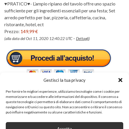
♥PRATICO♥- L’ampio ripiano del tavolo offre uno spazio
sufficiente per gli ingredienti essenziali per una festa; Set
arredo perfetto per bar, pizzeria, caffetteria, cucina,
ristorante, hotel, ect
Prezzo:
149,99 €
(alla data del Oct 11, 2020 12:40:22 UTC –
Dettagli
)
Gestisci la tua privacy
Per fornire le migliori esperienze, utilizziamo tecnologie come i cookie per
memorizzare e/o accedere alle informazioni del dispositivo. Il consenso a
queste tecnologie ci permetterà di elaborare dati come il comportamento di
Tags:
woltu mobili
navigazione o ID unici su questo sito. Non acconsentire o ritirare il consenso
può influire negativamente su alcune caratteristiche e funzioni.
SHARE ON
Accetta