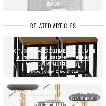
BIANCO
RELATED ARTICLES
WOLTU BH86HEI-4 SGABELLI DA BAR SEDIA ALTA PER
CUCINA SENZA BRACCIOLI SCHIENALE IN LEGNO
MASSELLO E METALLO SET 4 PEZZI
Negozio Online
Nov 27, 2023
WOLTU 4X SGABELLI BAR CON POGGIAPIEDI SEDIA ALTA
CON SEDILE IMBOTTITO PER CUCINA ALTEZZA REGOLABILE
SGABELLO GIREVOLE 360° IN METALLO GRIGIO SCURO