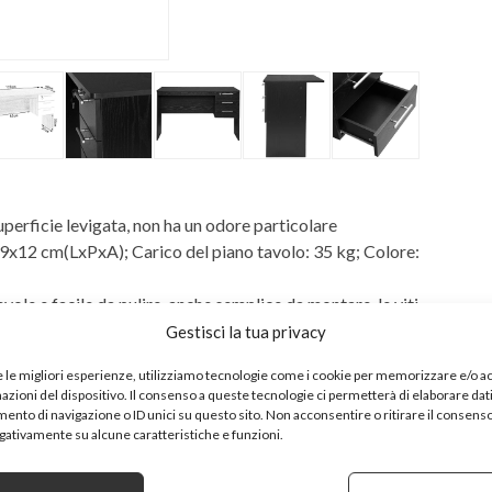
uperficie levigata, non ha un odore particolare
12 cm(LxPxA); Carico del piano tavolo: 35 kg; Colore:
ole e facile da pulire, anche semplice da montare, le viti
Gestisci la tua privacy
io per computer, libri, documenti, foto e gli altri oggetti
e le migliori esperienze, utilizziamo tecnologie come i cookie per memorizzare e/o 
iorno, camera da letto ed ufficio. Può essere utilizzato
mazioni del dispositivo. Il consenso a queste tecnologie ci permetterà di elaborare dat
, da lavoro, ecc
nto di navigazione o ID unici su questo sito. Non acconsentire o ritirare il consens
egativamente su alcune caratteristiche e funzioni.