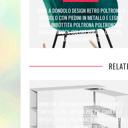
SEDIA A DONDOLO DESIGN RETRO POLTRONA A
DONDOLO CON PIEDINI IN METALLO E LEGNO
SEDIA IMBOTTITA POLTRONA POLTRONCINA
DUHOME 8026Y, COLORE:VERDE BLUASTRO,
MATERIALE:VELLUTO
RELAT
HOMCOM SCRIVANIA MODERNA, ANGOLARE E
GIREVOLE CON LIBRERIA PER PC, CAMERA O
UFFICIO, TAVOLO DA PRANZO IN TRUCIOLATO
BIANCO, 140X120X78 CM