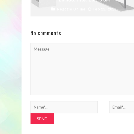
Negozio Online
Feb 22, 2023
SALVASPAZIO: Questa scrivania angolare
possiede un design moderno e semplice con
forma a L ideale per l’uso in spazi limitati. ...
No comments