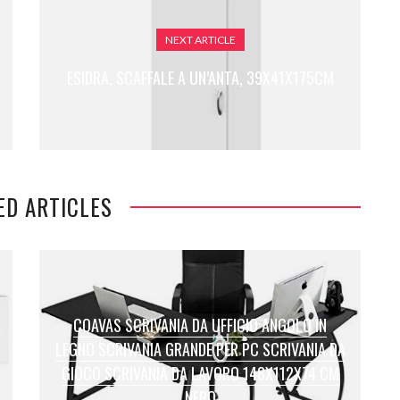
NEXT ARTICLE
ESIDRA, SCAFFALE A UN’ANTA, 39X41X175CM
ED ARTICLES
COAVAS SCRIVANIA DA UFFICIO ANGOLO IN
LEGNO SCRIVANIA GRANDE PER PC SCRIVANIA DA
GIOCO SCRIVANIA DA LAVORO 148X112X74 CM
NERO