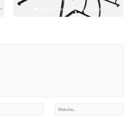
Negozio Online
Feb 14, 2023
1，Computer office desk – Ti fornisce tanto
spazio per lavorare,studiare,stare al computer,
giocare e tanto altro. Il design ad angolo ...