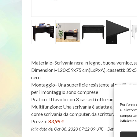
Materiale–Scrivania nera in legno, buona vernice, s
Dimensioni–120x59x75 cm(LxPxA), cassetti: 35x59x
nero
Montaggio–Una superficie resistente ai graffi, durev
per il montaggio sono comprese
Pratico–Il tavolo con 3 cassetti offre un grande spaz
Per fornir
Multifunzione: Una scrivania è adatta a studio, sogg
alle infor
come scrivania da computer, da scrittura, da ufficio
comportame
Prezzo:
83,99 €
influire n
(alla data del Oct 08, 2020 07:22:09 UTC –
Dettagli
)