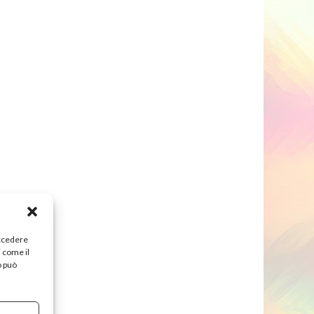
accedere
i come il
o può